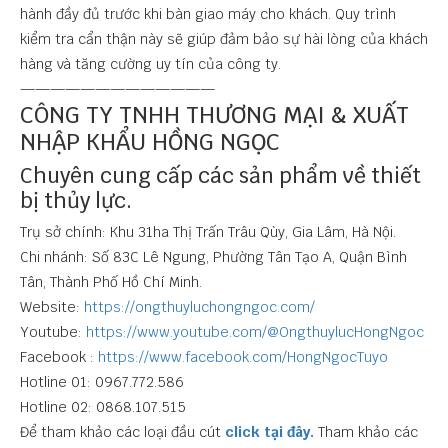
hành đầy đủ trước khi bàn giao máy cho khách. Quy trình
kiểm tra cẩn thận này sẽ giúp đảm bảo sự hài lòng của khách
hàng và tăng cường uy tín của công ty.
—————————————
CÔNG TY TNHH THƯƠNG MẠI & XUẤT
NHẬP KHẨU HỒNG NGỌC
Chuyên cung cấp các sản phẩm về thiết
bị thủy lực.
Trụ sở chính: Khu 31ha Thị Trấn Trâu Qùy, Gia Lâm, Hà Nội.
Chi nhánh: Số 83C Lê Ngung, Phường Tân Tạo A, Quận Bình
Tân, Thành Phố Hồ Chí Minh.
Website:
https://ongthuyluchongngoc.com/
Youtube:
https://www.youtube.com/@OngthuylucHongNgoc
Facebook :
https://www.facebook.com/HongNgocTuyo
Hotline 01: 0967.772.586
Hotline 02: 0868.107.515
Để tham khảo các loại đầu cút
click tại đây.
Tham khảo các