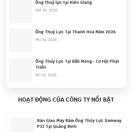
Ống thuỷ lực tại Kiên Giang
SAT 05, 2026
Ống Thuỷ Lực Tại Thanh Hoá Năm 2026
FRI 04, 2026
Ống Thủy Lực Tại Đắk Nông– Cơ Hội Phát
Triển
FRI 01, 2026
Góc Nhìn Ngành Ống Thủy Lực Năm 2026:
Cơ Hội Lớn Từ Làn Sóng Đầu Tư Công
HOẠT ĐỘNG CỦA CÔNG TY NỔI BẬT
THU 01, 2026
Bàn Giao Máy Bấm Ống Thủy Lực Samway
P32 Tại Quảng Bình