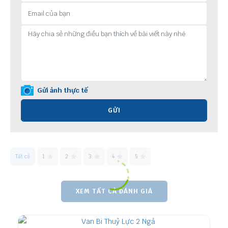
Gửi ảnh thực tế
GỬI
Tất cả
1
2
3
4
5
XEM TẤT CẢ ĐÁNH GIÁ