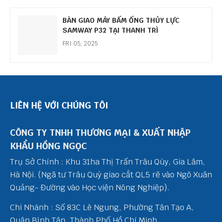
BÀN GIAO MÁY BẤM ỐNG THỦY LỰC
SAMWAY P32 TẠI THANH TRÌ
FRI 05, 2025
LIÊN HỆ VỚI CHÚNG TÔI
CÔNG TY TNHH THƯƠNG MẠI & XUẤT NHẬP
KHẨU HỒNG NGỌC
Trụ Sở Chính : Khu 31ha Thị Trấn Trâu Qùy, Gia Lâm,
Hà Nội. (Ngã tư Trâu Quỳ giao cắt QL5 rẽ vào Ngô Xuân
Quảng- Đường vào Học viện Nông Nghiệp).
Chi Nhánh : Số 83C Lê Ngung, Phường Tân Tạo A,
Quận Bình Tân, Thành Phố Hồ Chí Minh.