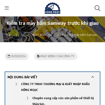
Kiểm tra máy bấm Samway trước khi giao
/
/
/
Trang
Tin
HOẠT ĐỘNG CỦA
Kiểm tra máy bấm Samway
chủ
tức
CÔNG TY
trước khi giao
31/05/2024
HOẠT ĐỘNG CỦA CÔNG TY
NỘI DUNG BÀI VIẾT
CÔNG TY TNHH THƯƠNG MẠI & XUẤT NHẬP KHẨU
HỒNG NGỌC
Chuyên cung cấp các sản phẩm về thiết bị
thủy lực.