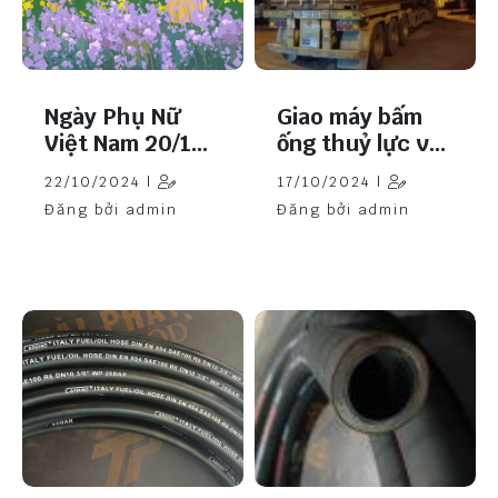
Ngày Phụ Nữ
Giao máy bấm
Việt Nam 20/10
ống thuỷ lực về
– Tôn Vinh Vẻ
Tây Nguyên
22/10/2024 |
17/10/2024 |
Đẹp Phái Nữ
Đăng bởi admin
Đăng bởi admin