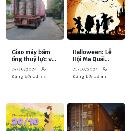
Giao máy bấm
Halloween: Lễ
ống thuỷ lực về
Hội Ma Quái
An Giang
Được Yêu Thích
24/10/2024 |
23/10/2024 |
Trên Toàn Thế
Đăng bởi admin
Đăng bởi admin
Giới