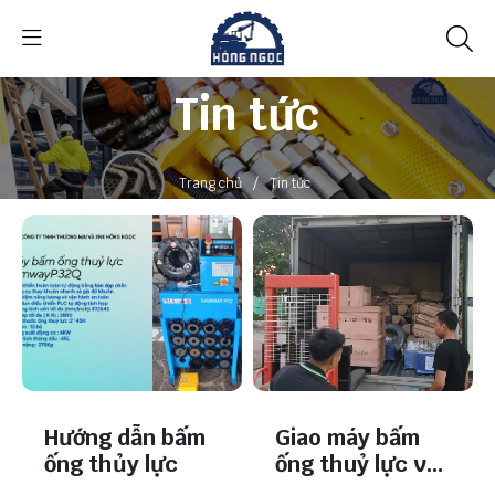
Tin tức
/
Trang chủ
Tin tức
Hướng dẫn bấm
Giao máy bấm
ống thủy lực
ống thuỷ lực về
Thái Nguyên