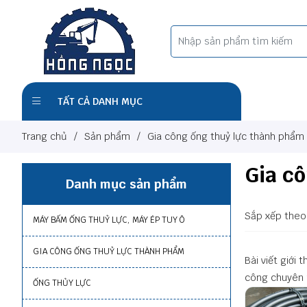
TẤT CẢ DANH MỤC
Trang chủ
/
Sản phẩm
/
Gia công ống thuỷ lực thành phẩm
Gia c
Danh mục sản phẩm
Sắp xếp theo
MÁY BẤM ỐNG THUỶ LỰC, MÁY ÉP TUY Ô
GIA CÔNG ỐNG THUỶ LỰC THÀNH PHẨM
Bài viết giới 
công chuyên n
ỐNG THỦY LỰC