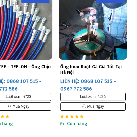
FE - TEFLON - Ống Chịu
Ống Inox Ruột Gà Giá Tốt Tại
Hà Nội
HỆ: 0868 107 515 -
LIÊN HỆ: 0868 107 515 -
772 586
0967 772 586
Lượt xem: 4723
Lượt xem: 4526
Mua Ngay
Mua Ngay
n hàng
Còn hàng