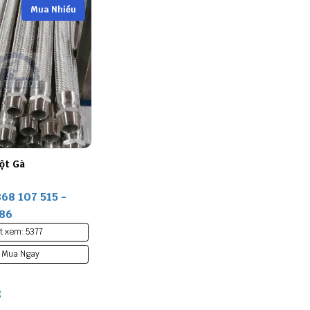
Mua Nhiều
ột Gà
868 107 515 -
586
t xem: 5377
Mua Ngay
g