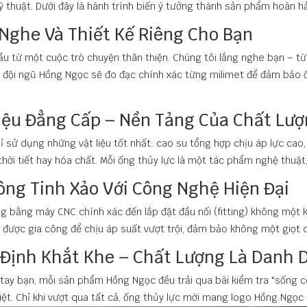
ỹ thuật. Dưới đây là hành trình biến ý tưởng thành sản phẩm hoàn h
 Nghe Và Thiết Kế Riêng Cho Bạn
ầu từ một cuộc trò chuyện thân thiện. Chúng tôi lắng nghe bạn – từ 
, đội ngũ Hồng Ngọc sẽ đo đạc chính xác từng milimet để đảm bảo 
Liệu Đẳng Cấp – Nền Tảng Của Chất Lư
 sử dụng những vật liệu tốt nhất: cao su tổng hợp chịu áp lực cao,
thời tiết hay hóa chất. Mỗi ống thủy lực là một tác phẩm nghệ thuật
Công Tinh Xảo Với Công Nghệ Hiện Đại
ng bằng máy CNC chính xác đến lắp đặt đầu nối (fitting) không một 
i được gia công để chịu áp suất vượt trội, đảm bảo không một giọt dầ
 Định Khắt Khe – Chất Lượng Là Danh 
 tay bạn, mỗi sản phẩm Hồng Ngọc đều trải qua bài kiểm tra "sống cò
iệt. Chỉ khi vượt qua tất cả, ống thủy lực mới mang logo Hồng Ngọc