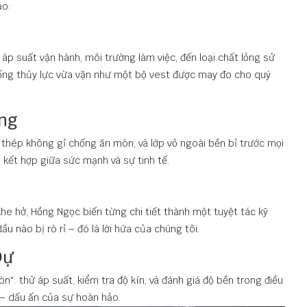
ảo:
áp suất vận hành, môi trường làm việc, đến loại chất lỏng sử
ống thủy lực vừa vặn như một bộ vest được may đo cho quý
ợng
 thép không gỉ chống ăn mòn, và lớp vỏ ngoài bền bỉ trước mọi
, kết hợp giữa sức mạnh và sự tinh tế.
khe hở, Hồng Ngọc biến từng chi tiết thành một tuyệt tác kỹ
u nào bị rò rỉ – đó là lời hứa của chúng tôi.
Dự
n": thử áp suất, kiểm tra độ kín, và đánh giá độ bền trong điều
 – dấu ấn của sự hoàn hảo.