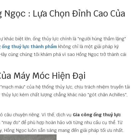
 Ngọc : Lựa Chọn Đỉnh Cao Của
sự khác biệt lớn, ống thủy lực chính là "người hùng thầm lặng"
g ống thuỷ lực thành phẩm
không chỉ là một giải pháp kỹ
u. Hãy cùng chúng tôi khám phá vì sao Hồng Ngọc trở thành cái
ủa Máy Móc Hiện Đại
"mạch máu" của hệ thống thủy lực, chịu trách nhiệm truyền tải
 thủy lực kém chất lượng chẳng khác nào "gót chân Achilles",
ó câu chuyện riêng. Vì thế, dịch vụ
Gia công ống thuỷ lực
"may đo" để phù hợp hoàn hảo với từng nhu cầu cụ thể. Từ
y, Hồng Ngọc luôn sẵn sàng mang đến giải pháp tối ưu nhất.