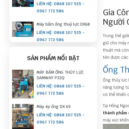
LIÊN HỆ: 0868 107 515 -
Gia Cô
0967 772 586
Người 
Máy bấm ống thuỷ lực DX68
LIÊN HỆ: 0868 107 515 -
Trong thế giớ
0967 772 586
giữ cho máy m
thuật mà còn 
SẢN PHẨM NỔI BẬT
tên được các 
Ống T
MÁY BẤM ỐNG THỦY LỰC
SAMWAY P32Q
Ống thủy lực 
LIÊN HỆ: 0868 107 515 -
năng lượng từ
0967 772 586
có thể khiến 
Tại Hồng Ngọc
Máy ép ống DX 69
thành phẩm
LIÊN HỆ: 0868 107 515 -
máy xúc khổng
0967 772 586