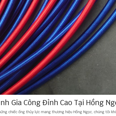
ình Gia Công Đỉnh Cao Tại Hồng N
hững chiếc ống thủy lực mang thương hiệu Hồng Ngọc, chúng tôi kh