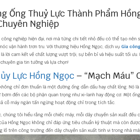
ng Ống Thuỷ Lực Thành Phẩm Hồng
Chuyên Nghiệp
i công nghiệp hiện đại, nơi mà từng chi tiết nhỏ đều có thể tạo nên 
óc vận hành trơn tru. Với thương hiệu Hồng Ngọc, dịch vụ
Gia côn
là lời cam kết về chất lượng vượt trội, sự bền bỉ và hiệu suất tối ư
chuyên gia tin tưởng và lựa chọn!
hủy Lực Hồng Ngọc
– “Mạch Máu” C
không chỉ đơn thuần là một đường ống dẫn dầu hay chất lỏng. Nó là 
 bơm đến các bộ phận quan trọng như xi-lanh hay động cơ. Một ống
cả cỗ máy ngàn tấn ngừng hoạt động chỉ trong tích tắc.
, chúng tôi hiểu rằng mỗi chiếc máy, mỗi dây chuyền sản xuất đều c
của Hồng Ngọc không chỉ đáp ứng tiêu chuẩn kỹ thuật mà còn được 
 lồ trên công trường đến dây chuyền sản xuất tinh vi trong nhà má