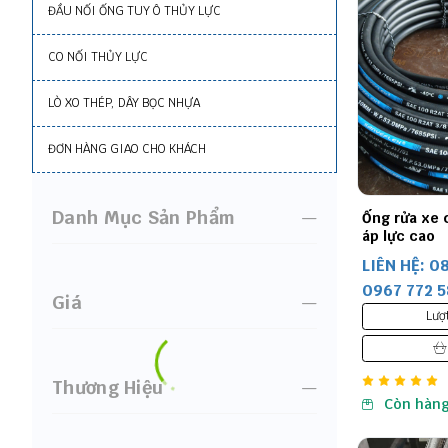
ĐẦU NỐI ỐNG TUY Ô THỦY LỰC
CO NỐI THỦY LỰC
LÒ XO THÉP, DÂY BỌC NHỰA
ĐƠN HÀNG GIAO CHO KHÁCH
Danh Mục Sản Phẩm
Ống rửa xe 
áp lực cao
LIÊN HỆ: 0
0967 772 
Giá
Lượ
Thương Hiệu
Còn hàn