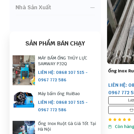
Nhà Sản Xuất
SẢN PHẨM BÁN CHẠY
MÁY BẤM ỐNG THỦY LỰC
SAMWAY P32Q
Ống Inox Ru
LIÊN HỆ: 0868 107 515 -
0967 772 586
LIÊN HỆ: 0
0967 772 
Máy bấm ống RuiBao
Lượ
LIÊN HỆ: 0868 107 515 -
0967 772 586
Ống Inox Ruột Gà Giá Tốt Tại
Còn hàn
Hà Nội