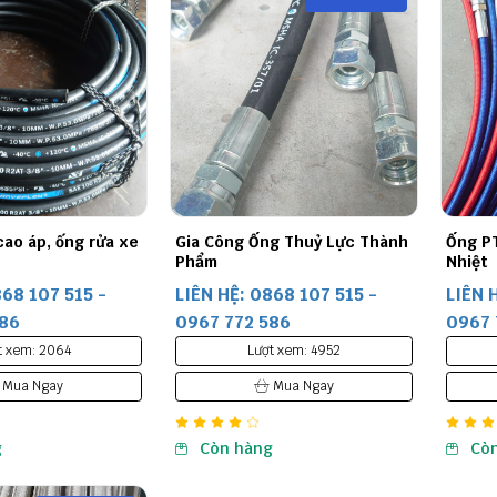
cao áp, ống rửa xe
Gia Công Ống Thuỷ Lực Thành
Ống PT
Phẩm
Nhiệt
868 107 515 -
LIÊN HỆ: 0868 107 515 -
LIÊN 
586
0967 772 586
0967 
t xem: 2064
Lượt xem: 4952
Mua Ngay
Mua Ngay
g
Còn hàng
Cò