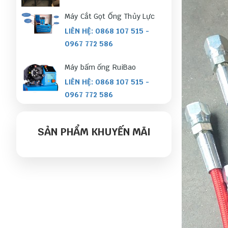
Máy Cắt Gọt Ống Thủy Lực
LIÊN HỆ: 0868 107 515 -
0967 772 586
Máy bấm ống RuiBao
LIÊN HỆ: 0868 107 515 -
0967 772 586
Ống Inox Ruột Gà
SẢN PHẨM KHUYẾN MÃI
LIÊN HỆ: 0868 107 515 -
0967 772 586