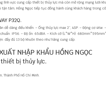
ng lĩnh vực cung cấp thiết bị thủy lực mà còn mở rộng mạng lưới kh
i tận tâm, Hồng Ngọc tiếp tục đồng hành cùng khách hàng trong cô
AY P32Q.
n dễ dàng điều khiển. – Ống thủy lực max 2’’, 4SP. – Động cơ 4Kw. 
iêu chuẩn: IP56. – Độ ồn: 65dBA. – Kích cỡ (L*W*H): 680mm*595
iện: đầy đủ 13 bộ khuôn theo như hãng cung cấp.
 XUẤT NHẬP KHẨU HỒNG NGỌC
hiết bị thủy lực.
n, Thành Phố Hồ Chí Minh.