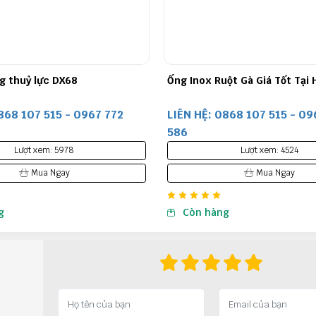
ột Gà Giá Tốt Tại Hà Nội
MÁY BẤM ỐNG THỦY LỰC SAM
868 107 515 - 0967 772
LIÊN HỆ: 0868 107 515 - 09
586
Lượt xem: 4524
Lượt xem: 7576
Mua Ngay
Mua Ngay
g
Còn hàng