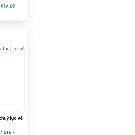
 đây
. Để
thuỷ lực về
Giao máy bấm ống thuỷ lực về
Giao máy bấm 
An Giang
Thái Nguyên
7 515 -
LIÊN HỆ: 0868 107 515 -
LIÊN HỆ: 086