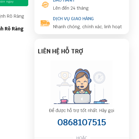
BẢO HÀNH
oán ngay
Lên đến 24 tháng
DỊCH VỤ GIAO HÀNG
Nhanh chóng, chính xác, linh hoạt
nh Rõ Ràng
LIÊN HỆ HỖ TRỢ
Để được hỗ trợ tốt nhất. Hãy gọi
0868107515
HOẶC