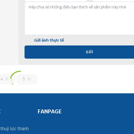
Gửi ảnh thực tế
GỬI
4
5
C
FANPAGE
thuỷ lực thành