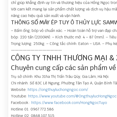
chỉ giúp khẳng định uy tín và thương hiệu của Hồng Ngọc tro
Với cam kết mang lại sản phẩm chất lượng và dịch vụ hậu mã
nâng cao hiệu quả sản xuất và vận hành.
THÔNG SỐ MÁY ÉP TUY Ô THỦY LỰC SAMW
– Bấm ống, bóp vỏ chuẩn xác. – Hoàn toàn hỗ trợ van đạp châ
bóp: 220 tấn (2200kN). – Kích thước mở: 4 – 87 (mm). – T
Trọng lượng: 250kg. – Công tắc chính: Eaton – USA. – Phụ k
—————————————
CÔNG TY TNHH THƯƠNG MẠI &
Chuyên cung cấp các sản phẩm về t
Trụ sở chính: Khu 31ha Thị Trấn Trâu Qùy, Gia Lâm, Hà Nội.
Chi nhánh: Số 83C Lê Ngung, Phường Tân Tạo A, Quận Bình Tâ
Website:
https://ongthuyluchongngoc.com/
Youtube:
https://www.youtube.com/@OngthuylucHongNgoc
Facebook :
https://www.facebook.com/HongNgocTuyo
Hotline 01: 0967.772.586
Hotline 02: 0868.107.515