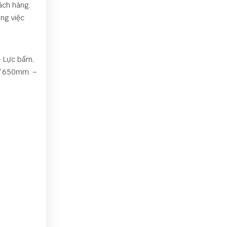
ách hàng.
ng việc
– Lực bấm,
mm*650mm. –