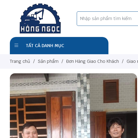
TẤT CẢ DANH MỤC
Trang chủ
/
Sản phẩm
/
Đơn Hàng Giao Cho Khách
/
Giao 