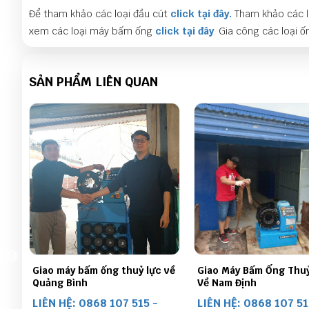
Để tham khảo các loại đầu cút
click tại đây.
Tham khảo các l
xem các loại máy bấm ống
click tại đây
.
Gia công các loại ốn
SẢN PHẨM LIÊN QUAN
 về
Giao Máy Bấm Ống Thuỷ Lực
Bàn Giao Combo Máy B
Về Nam Định
Thuỷ SamwayP32 Lực 
Long An
LIÊN HỆ: 0868 107 515 -
LIÊN HỆ: 0868 107 51