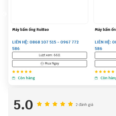
Máy bấm ống thuỷ lực DX68
Ống Inox Ru
LIÊN HỆ: 0868 107 515 - 0967 772
LIÊN HỆ: 0
586
586
Lượt xem: 5978
Mua Ngay
Còn hàng
Còn hàn
5.0
2 đánh giá