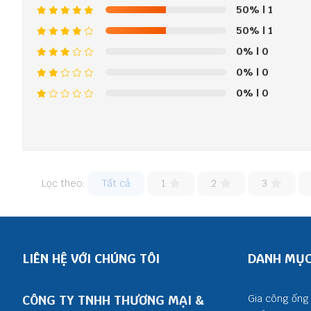
50%
| 1
50%
| 1
0%
| 0
0%
| 0
0%
| 0
Lọc theo:
Tất cả
1
2
3
LIÊN HỆ VỚI CHÚNG TÔI
DANH MỤ
CÔNG TY TNHH THƯƠNG MẠI &
Gia công ống 