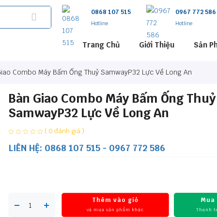
0868 107 515
0967 772 586
Hotline
Hotline
Trang Chủ
Giới Thiệu
Sản P
Giao Combo Máy Bấm Ống Thuỷ SamwayP32 Lực Về Long An
Bàn Giao Combo Máy Bấm Ống Thuỷ
SamwayP32 Lực Về Long An
( 0 đánh giá )
LIÊN HỆ: 0868 107 515 - 0967 772 586
Thêm vào giỏ
Mua
và mua sản phẩm khác
Thanh t