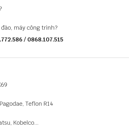
?
đào, máy công trình?
.772.586 / 0868.107.515
X69
 Pagodae, Teflon R14
tsu, Kobelco...