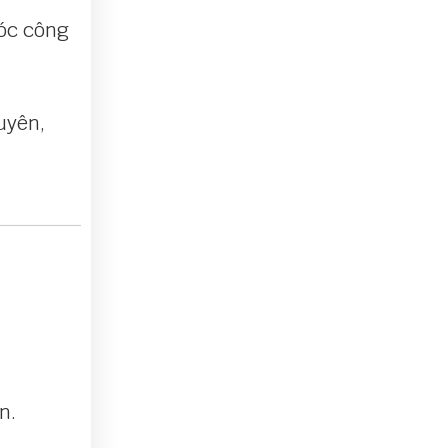
móc công
uyên,
n.