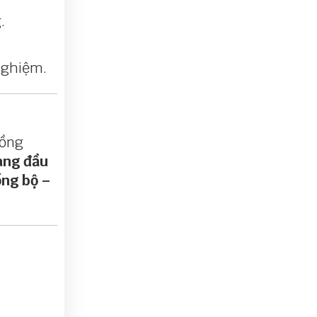
.
 nghiệm.
ồng
àng đầu
ng bộ –