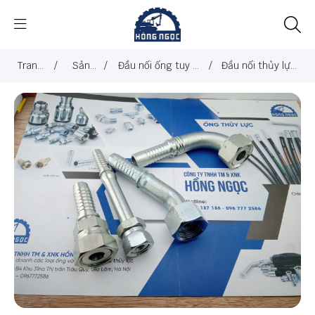
Trang
/
Sản
/
Đầu nối ống tuy ô
/
Đầu nối thủy lực
chủ
phẩm
thủy lực
Hitachi