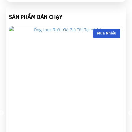
SẢN PHẨM BÁN CHẠY
ua Nhiều
Mua Nh