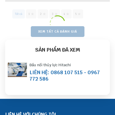
Tất cả
1
2
3
4
5
XEM TẤT CẢ ĐÁNH GIÁ
SẢN PHẨM ĐÃ XEM
Đầu nối thủy lực Hitachi
LIÊN HỆ: 0868 107 515 - 0967
772 586
LIÊN HỆ VỚI CHÚNG TÔI