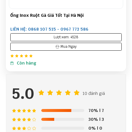
Máy bấm ống RuiBao
LIÊN HỆ: 0868 107 515 - 0967 772 586
Lượt xem: 6619
Mua Ngay
Còn hàng
5.0
10 đánh giá
70%
| 7
30%
| 3
0%
| 0