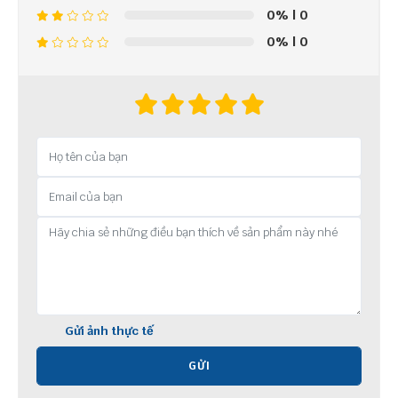
0%
| 0
0%
| 0
Gửi ảnh thực tế
GỬI