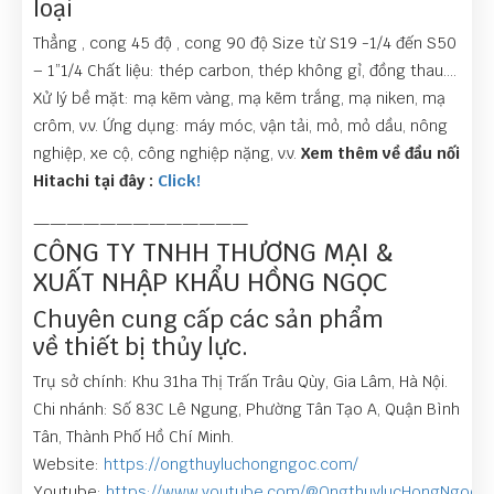
loại
Thẳng , cong 45 độ , cong 90 độ Size từ S19 -1/4 đến S50
– 1”1/4 Chất liệu: thép carbon, thép không gỉ, đồng thau….
Xử lý bề mặt: mạ kẽm vàng, mạ kẽm trắng, mạ niken, mạ
crôm, v.v. Ứng dụng: máy móc, vận tải, mỏ, mỏ dầu, nông
nghiệp, xe cộ, công nghiệp nặng, v.v.
Xem thêm về đầu nối
Hitachi tại đây :
Click!
—————————————
CÔNG TY TNHH THƯƠNG MẠI &
XUẤT NHẬP KHẨU HỒNG NGỌC
Chuyên cung cấp các sản phẩm
về thiết bị thủy lực.
Trụ sở chính: Khu 31ha Thị Trấn Trâu Qùy, Gia Lâm, Hà Nội.
Chi nhánh: Số 83C Lê Ngung, Phường Tân Tạo A, Quận Bình
Tân, Thành Phố Hồ Chí Minh.
Website:
https://ongthuyluchongngoc.com/
Youtube:
https://www.youtube.com/@OngthuylucHongNgoc