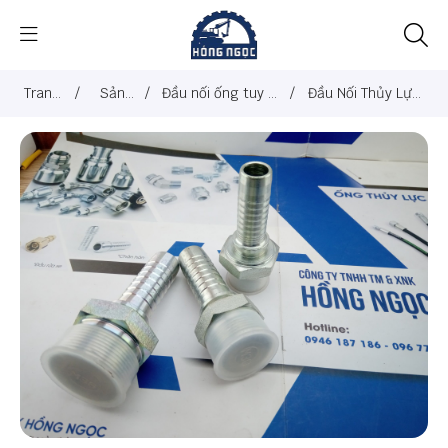
Trang
/
Sản
/
Đầu nối ống tuy ô
/
Đầu Nối Thủy Lực
chủ
phẩm
thủy lực
Kobelco