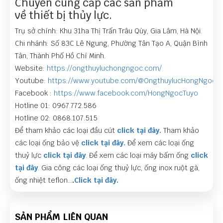
Chuyên cung cấp các sản phẩm
về thiết bị thủy lực.
Trụ sở chính: Khu 31ha Thị Trấn Trâu Qùy, Gia Lâm, Hà Nội.
Chi nhánh: Số 83C Lê Ngung, Phường Tân Tạo A, Quận Bình
Tân, Thành Phố Hồ Chí Minh.
Website:
https://ongthuyluchongngoc.com/
Youtube:
https://www.youtube.com/@OngthuylucHongNgoc
Facebook :
https://www.facebook.com/HongNgocTuyo
Hotline 01: 0967.772.586
Hotline 02: 0868.107.515
Để tham khảo các loại đầu cút
click tại đây.
Tham khảo
các loại ống bảo vệ
click tại đây.
Để xem các loại ống
thuỷ lực
click tại đây
. Để xem các loại máy bấm ống
click
tại đây
.
Gia công các loại ống thuỷ lực, ống inox ruột gà,
ống nhiệt teflon…
.
Click tại đây.
SẢN PHẨM LIÊN QUAN