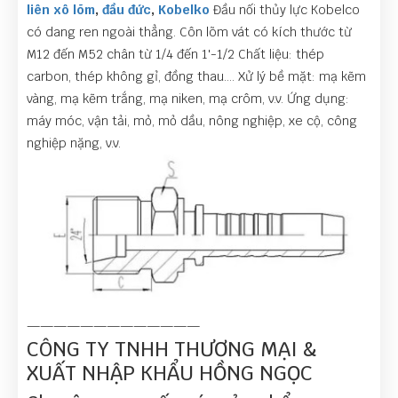
liên xô lõm
,
đầu đức
,
Kobelko
Đầu nối thủy lực Kobelco
có dang ren ngoài thẳng. Côn lõm vát có kích thước từ
M12 đến M52 chân từ 1/4 đến 1'-1/2 Chất liệu: thép
carbon, thép không gỉ, đồng thau…. Xử lý bề mặt: mạ kẽm
vàng, mạ kẽm trắng, mạ niken, mạ crôm, v.v. Ứng dụng:
máy móc, vận tải, mỏ, mỏ dầu, nông nghiệp, xe cộ, công
nghiệp nặng, v.v.
—————————————
CÔNG TY TNHH THƯƠNG MẠI &
XUẤT NHẬP KHẨU HỒNG NGỌC