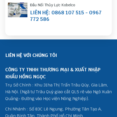
Đầu Nối Thủy Lực Kobelco
LIÊN HỆ: 0868 107 515 - 0967
772 586
LIÊN HỆ VỚI CHÚNG TÔI
CÔNG TY TNHH THƯƠNG MẠI & XUẤT NHẬP
KHẨU HỒNG NGỌC
Trụ Sở Chính : Khu 31ha Thị Trấn Trâu Qùy, Gia Lâm,
Hà Nội. (Ngã tư Trâu Quỳ giao cắt QL5 rẽ vào Ngô Xuân
Quảng- Đường vào Học viện Nông Nghiệp).
Chi Nhánh : Số 83C Lê Ngung, Phường Tân Tạo A,
Quận Bình Tân, Thành Phố Hồ Chí Minh.