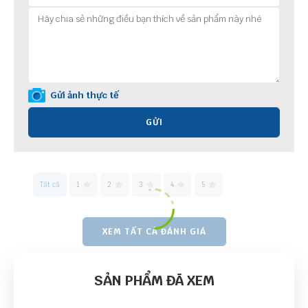
Gửi ảnh thực tế
GỬI
Tất cả
1
2
3
4
5
XEM TẤT CẢ ĐÁNH GIÁ
SẢN PHẨM ĐÃ XEM