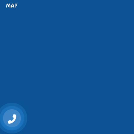
MAP
0868107515