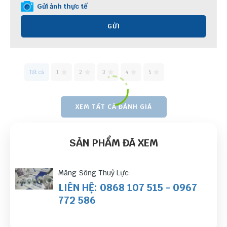
Gửi ảnh thực tế
GỬI
Tất cả
1
2
3
4
5
XEM TẤT CẢ ĐÁNH GIÁ
SẢN PHẨM ĐÃ XEM
Măng Sông Thuỷ Lực
LIÊN HỆ: 0868 107 515 - 0967
772 586