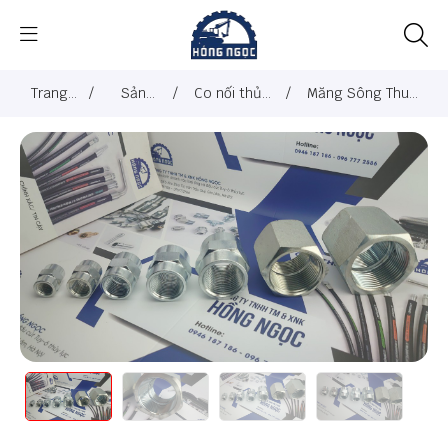
Trang
/
Sản
/
Co nối thủy
/
Măng Sông Thuỷ
chủ
phẩm
lực
Lực