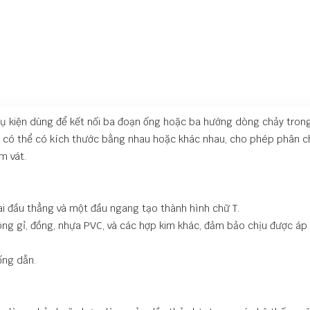
à phụ kiện dùng để kết nối ba đoạn ống hoặc ba hướng dòng chảy tron
gã có thể có kích thước bằng nhau hoặc khác nhau, cho phép phân c
m vát.
ai đầu thẳng và một đầu ngang tạo thành hình chữ T.
hông gỉ, đồng, nhựa PVC, và các hợp kim khác, đảm bảo chịu được áp 
ống dẫn.