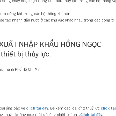
a dòng chảy hoặc hợp dòng của dầu thủy lực trong các hệ thống v
om dòng khí trong các hệ thống khí nén.
để tạo nhánh dẫn nước ở các khu vực khác nhau trong các công tr
 XUẤT NHẬP KHẨU HỒNG NGỌC
hiết bị thủy lực.
n, Thành Phố Hồ Chí Minh.
oại ống bảo vệ
click tại đây.
Để xem các loại ống thuỷ lực
click tại
g thuỷ lực, ống inox ruột gà, ống nhiệt teflon…
.
Click tại đây.