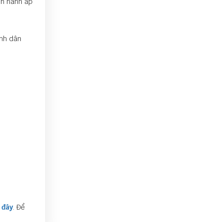
ận hành áp
ình dân
 đây
. Để