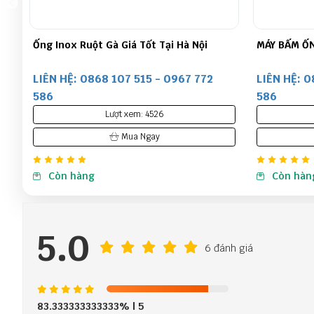
MÁY BẤM ỐNG THỦY LỰC SAMWAY P32Q
Máy bấm ốn
LIÊN HỆ: 0868 107 515 - 0967 772
LIÊN HỆ: 0
586
586
Lượt xem: 7580
Mua Ngay
Còn hàng
Còn hàn
5.0
6 đánh giá
83.333333333333%
| 5