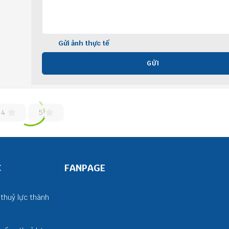
Gửi ảnh thực tế
GỬI
4
5
C
FANPAGE
thuỷ lực thành