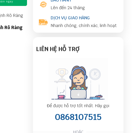
BẢO HÀNH
oán ngay
Lên đến 24 tháng
DỊCH VỤ GIAO HÀNG
Nhanh chóng, chính xác, linh hoạt
nh Rõ Ràng
LIÊN HỆ HỖ TRỢ
Để được hỗ trợ tốt nhất. Hãy gọi
0868107515
HOẶC