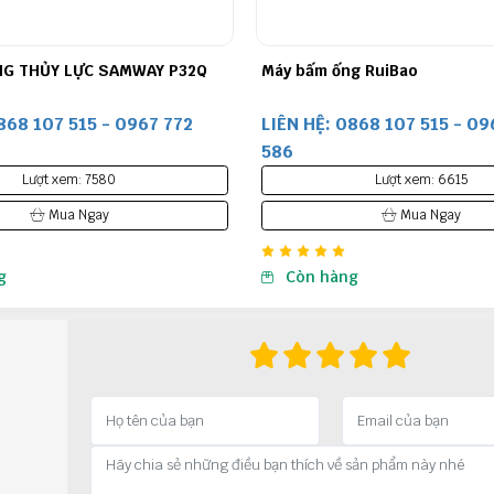
g RuiBao
Máy bấm ống thuỷ lực DX68
868 107 515 - 0967 772
LIÊN HỆ: 0868 107 515 - 09
586
Lượt xem: 6615
Lượt xem: 5982
Mua Ngay
Mua Ngay
g
Còn hàng