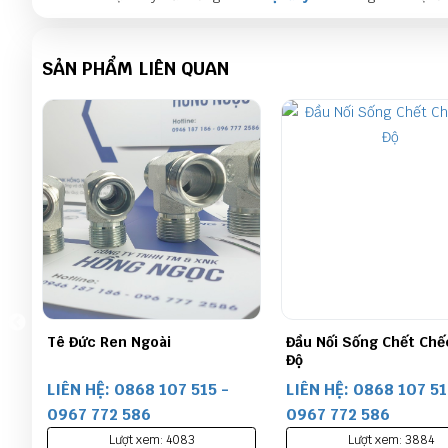
SẢN PHẨM LIÊN QUAN
Đầu Nối Sống Chết Chếch 45
Măng Sông Thuỷ Lực
Độ
LIÊN HỆ: 0868 107 515 -
LIÊN HỆ: 0868 107 51
0967 772 586
0967 772 586
Lượt xem: 3884
Lượt xem: 5439