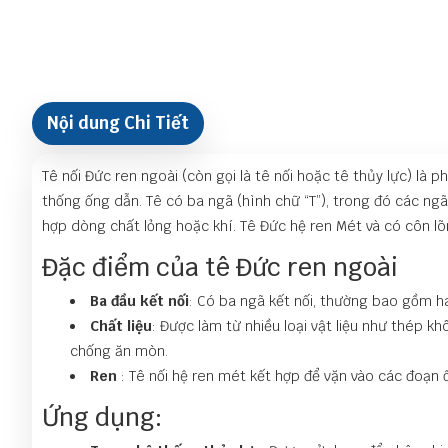
Nội dung Chi Tiết
Tê nối Đức ren ngoài (còn gọi là tê nối hoặc tê thủy lực) l
thống ống dẫn. Tê có ba ngã (hình chữ “T”), trong đó các n
hợp dòng chất lỏng hoặc khí. Tê Đức hệ ren Mét và có côn lõ
Đặc điểm của tê Đức ren ngoài
Ba đầu kết nối
: Có ba ngã kết nối, thường bao gồm h
Chất liệu
: Được làm từ nhiều loại vật liệu như thép k
chống ăn mòn.
Ren
: Tê nối hệ ren mét kết hợp để vặn vào các đoạn 
Ứng dụng: