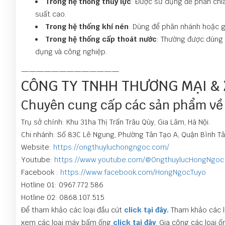
Trong hệ thống thủy lực
: Được sử dụng để phân chi
suất cao.
Trong hệ thống khí nén
: Dùng để phân nhánh hoặc g
Trong hệ thống cấp thoát nước
: Thường được dùng 
dụng và công nghiệp.
—————————————
CÔNG TY TNHH THƯƠNG MẠI &
Chuyên cung cấp các sản phẩm về t
Trụ sở chính: Khu 31ha Thị Trấn Trâu Qùy, Gia Lâm, Hà Nội.
Chi nhánh: Số 83C Lê Ngung, Phường Tân Tạo A, Quận Bình Tâ
Website:
https://ongthuyluchongngoc.com/
Youtube:
https://www.youtube.com/@OngthuylucHongNgoc
Facebook :
https://www.facebook.com/HongNgocTuyo
Hotline 01: 0967.772.586
Hotline 02: 0868.107.515
Để tham khảo các loại đầu cút
click tại đây.
Tham khảo các l
xem các loại máy bấm ống
click tại đây
.
Gia công các loại ốn