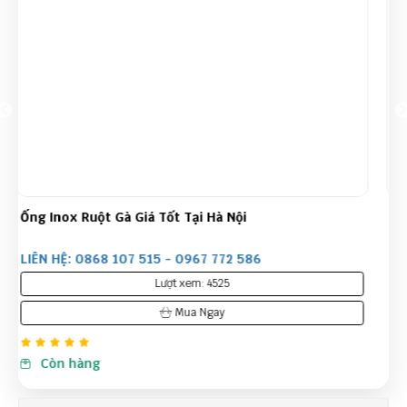
Máy bấm ống thuỷ lực DX68
LIÊN HỆ: 0868 107 515 - 0967 772 586
Lượt xem: 5980
Mua Ngay
Còn hàng