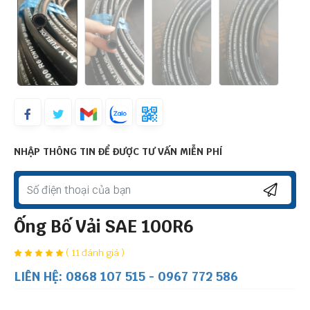
NHẬP THÔNG TIN ĐỂ ĐƯỢC TƯ VẤN MIỄN PHÍ
Ống Bố Vải SAE 100R6
( 11 đánh giá )
LIÊN HỆ: 0868 107 515 - 0967 772 586