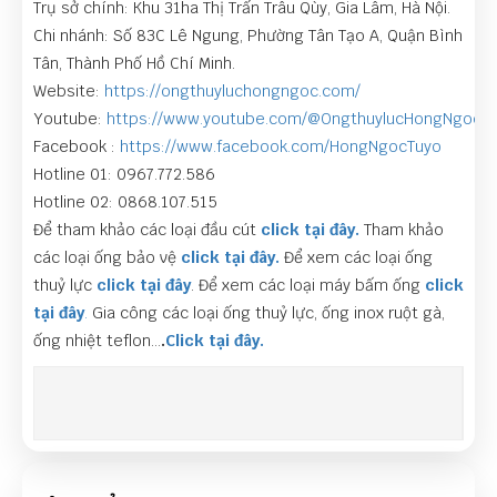
Trụ sở chính: Khu 31ha Thị Trấn Trâu Qùy, Gia Lâm, Hà Nội.
Chi nhánh: Số 83C Lê Ngung, Phường Tân Tạo A, Quận Bình
Tân, Thành Phố Hồ Chí Minh.
Website:
https://ongthuyluchongngoc.com/
Youtube:
https://www.youtube.com/@OngthuylucHongNgoc
Facebook :
https://www.facebook.com/HongNgocTuyo
Hotline 01: 0967.772.586
Hotline 02: 0868.107.515
Để tham khảo các loại đầu cút
click tại đây.
Tham khảo
các loại ống bảo vệ
click tại đây.
Để xem các loại ống
thuỷ lực
click tại đây
. Để xem các loại máy bấm ống
click
tại đây
.
Gia công các loại ống thuỷ lực, ống inox ruột gà,
ống nhiệt teflon…
.
Click tại đây.