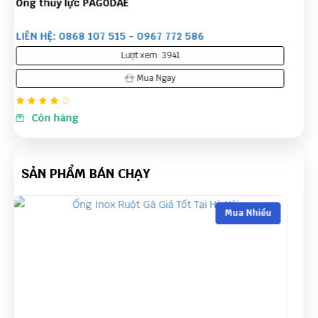
Ống thủy lực 4 lớp bố thép Sanyeflex 4SH
LIÊN HỆ: 0868 107 515 - 0967 772 586
Lượt xem: 3952
Mua Ngay
Còn hàng
SẢN PHẨM BÁN CHẠY
Mua Nhiều