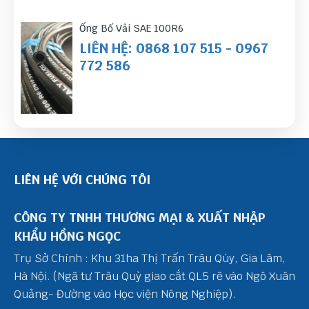
Ống Bố Vải SAE 100R6
LIÊN HỆ: 0868 107 515 - 0967
772 586
LIÊN HỆ VỚI CHÚNG TÔI
CÔNG TY TNHH THƯƠNG MẠI & XUẤT NHẬP
KHẨU HỒNG NGỌC
Trụ Sở Chính : Khu 31ha Thị Trấn Trâu Qùy, Gia Lâm,
Hà Nội. (Ngã tư Trâu Quỳ giao cắt QL5 rẽ vào Ngô Xuân
Quảng- Đường vào Học viện Nông Nghiệp).