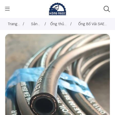
Trang
/
Sản
/
Ống thủy
/
Ống Bố Vải SAE
chủ
phẩm
lực
100R6