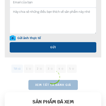
Gửi ảnh thực tế
GỬI
Tất cả
1
2
3
4
5
XEM TẤT CẢ ĐÁNH GIÁ
SẢN PHẨM ĐÃ XEM