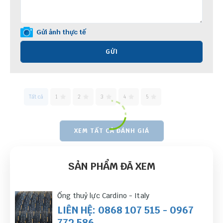
Gửi ảnh thực tế
GỬI
Tất cả
1
2
3
4
5
XEM TẤT CẢ ĐÁNH GIÁ
SẢN PHẨM ĐÃ XEM
Ống thuỷ lực Cardino - Italy
LIÊN HỆ: 0868 107 515 - 0967
772 586