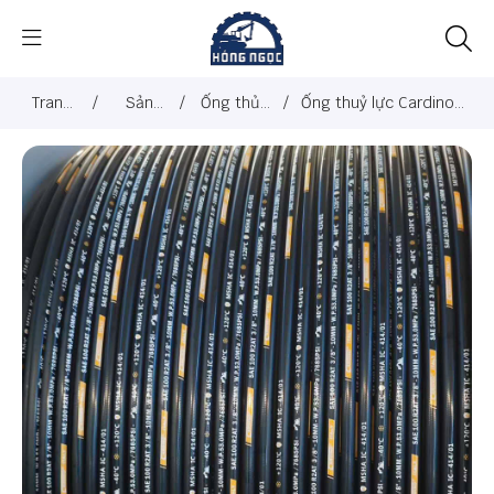
Trang
/
Sản
/
Ống thủy
/
Ống thuỷ lực Cardino -
chủ
phẩm
lực
Italy