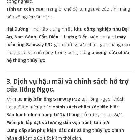
công nghiệp.
Tính an toàn cao:
Trang bị chế độ tự ngắt và các tính năng
bảo vệ người vận hành.
Hải Dương
– nơi tập trung nhiều
khu công nghiệp như Đại
An, Nam Sách, Cẩm Điền – Lương Điền
, việc trang bị
máy
bấm ống Samway P32
giúp xưởng sửa chữa, gara nâng cao
năng suất và chủ động trong công tác
gia công, sửa chữa
hệ thống thủy lực
.
3. Dịch vụ hậu mãi và chính sách hỗ trợ
của Hồng Ngọc.
Khi mua
máy bấm ống Samway P32
tại Hồng Ngọc, khách
hàng được hưởng các
chính sách chăm sóc đặc biệt
:
Bảo hành chính hãng từ 24 tháng
, hỗ trợ kỹ thuật 24/7.
Miễn phí lắp đặt và hướng dẫn vận hành tận nơi
.
Cung cấp sẵn phụ kiện, đầu cút và ống thủy lực chính
hãng
đi kèm giúp tiết kiệm thời gian.