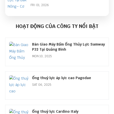
FRI 01, 2026
Góc Nhìn Ngành Ống Thủy Lực Năm 2026:
Cơ Hội Lớn Từ Làn Sóng Đầu Tư Công
HOẠT ĐỘNG CỦA CÔNG TY NỔI BẬT
THU 01, 2026
Bàn Giao Máy Bấm Ống Thủy Lực Samway
P32 Tại Quảng Bình
MON 10, 2025
Ống thuỷ lực áp lực cao Pagodae
SAT 06, 2025
Ống thuỷ lực Cardino Italy