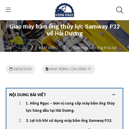
Giao máy bấm ống thủy lực Samway P32
về Hải Dương
/
/
/
Trang
Tin
HOẠT ĐỘNG
Giao máy bấm ống thủy lực
chủ
tức
CỦA CÔNG TY
Samway P32 về Hải Dương
08/11/2025
HOẠT ĐỘNG CỦA CÔNG TY
NỘI DUNG BÀI VIẾT
1. Hồng Ngọc – Đơn vị cung cấp máy bấm ống thủy
lực hàng đầu tại Hải Dương.
2. Lợi ích khi sử dụng máy bấm ống Samway P32.