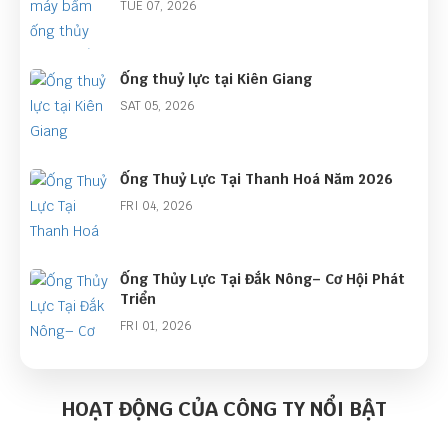
TUE 07, 2026
Ống thuỷ lực tại Kiên Giang
SAT 05, 2026
Ống Thuỷ Lực Tại Thanh Hoá Năm 2026
FRI 04, 2026
Ống Thủy Lực Tại Đắk Nông– Cơ Hội Phát
Triển
FRI 01, 2026
Góc Nhìn Ngành Ống Thủy Lực Năm 2026:
Cơ Hội Lớn Từ Làn Sóng Đầu Tư Công
HOẠT ĐỘNG CỦA CÔNG TY NỔI BẬT
THU 01, 2026