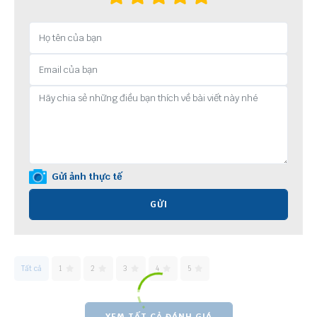
Gửi ảnh thực tế
GỬI
Tất cả
1
2
3
4
5
XEM TẤT CẢ ĐÁNH GIÁ