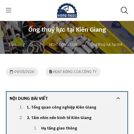
Ống thuỷ lực tại Kiên Giang
/
/
/
Trang
Tin
HOẠT ĐỘNG CỦA
Ống thuỷ lực tại Kiên
chủ
tức
CÔNG TY
Giang
09/05/2026
HOẠT ĐỘNG CỦA CÔNG TY
NỘI DUNG BÀI VIẾT
1, Tổng quan công nghiệp Kiên Giang
2, Tầm nhìn nền kinh tế Kiên Giang
Hạ tầng giao thông