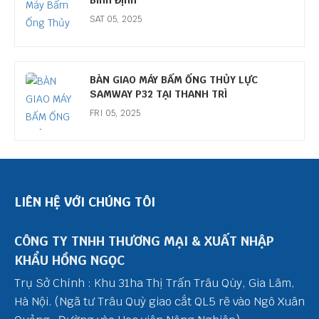
Bình Định
SAT 05, 2025
BÀN GIAO MÁY BẤM ỐNG THỦY LỰC
SAMWAY P32 TẠI THANH TRÌ
FRI 05, 2025
LIÊN HỆ VỚI CHÚNG TÔI
CÔNG TY TNHH THƯƠNG MẠI & XUẤT NHẬP
KHẨU HỒNG NGỌC
Trụ Sở Chính : Khu 31ha Thị Trấn Trâu Qùy, Gia Lâm,
Hà Nội. (Ngã tư Trâu Quỳ giao cắt QL5 rẽ vào Ngô Xuân