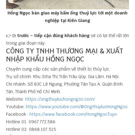
Hồng Ngọc bàn giao máy bấm ống thuỷ lực tới một doanh
nghiệp tại Kiên Giang
👉 Đi
trước – tiếp cận đúng khách hàng
sẽ có lợi thế rất lớn
trong giai đoạn này.
CÔNG TY TNHH THƯƠNG MẠI & XUẤT
NHẬP KHẨU HỒNG NGỌC
Chuyên cung cấp các sản phẩm về thiết bị thủy lực.
Trụ sở chính: Khu 31ha Thị Trấn Trâu Qùy, Gia Lâm, Hà Nội.
Chi nhánh: Số 83C Lê Ngung, Phường Tân Tạo A, Quận Bình
Tân, Thành Phố Hồ Chí Minh.
Website:
https://ongthuyluchongngoc.com/
Youtube:
https://www.youtube.com/@OngthuylucHongNgoc
Facebook :
https://www.facebook.com/HongNgocTuyo
Hotline 01: 0967.772.586
Hotline 02: 0868.107.515