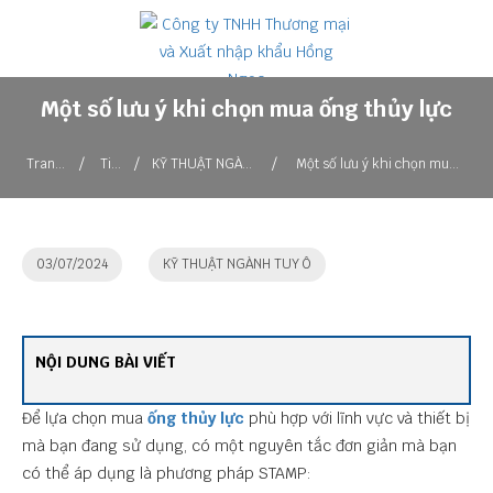
Một số lưu ý khi chọn mua ống thủy lực
/
/
/
Trang
Tin
KỸ THUẬT NGÀNH
Một số lưu ý khi chọn mua
chủ
tức
TUY Ô
ống thủy lực
03/07/2024
KỸ THUẬT NGÀNH TUY Ô
NỘI DUNG BÀI VIẾT
Để lựa chọn mua
ống thủy lực
phù hợp với lĩnh vực và thiết bị
mà bạn đang sử dụng, có một nguyên tắc đơn giản mà bạn
có thể áp dụng là phương pháp STAMP: