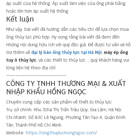
áp suất của hệ thống. Áp suất làm việc của ống phải bằng
hoặc lớn hơn áp suất hệ thống.
Kết luận
Như vậy, bài viết đã hướng dẫn các tiêu chí để lựa chọn mua
ống thủy lực phù hợp. Hy vọng rằng bài viết đã đem đến
những nội dung hữu ích với quý độc giả. Để được tư vấn và hỗ
trợ thêm về
đại lý bán ống thủy lực tại Hà Nội
,
máy ép ống
tuy ô thủy lực
, và các thiết bị thủy lực…, quý khách hàng vui
lòng liên hệ theo địa chỉ:
—————————————
CÔNG TY TNHH THƯƠNG MẠI & XUẤT
NHẬP KHẨU HỒNG NGỌC
Chuyên cung cấp các sản phẩm về thiết bị thủy lực.
Trụ sở chính: Khu 31ha Thị Trấn Trâu Qùy, Gia Lâm, Hà Nội.
Chi nhánh: Số 83C Lê Ngung, Phường Tân Tạo A, Quận Bình
Tân, Thành Phố Hồ Chí Minh.
Website:
https://ongthuyluchongngoc.com/