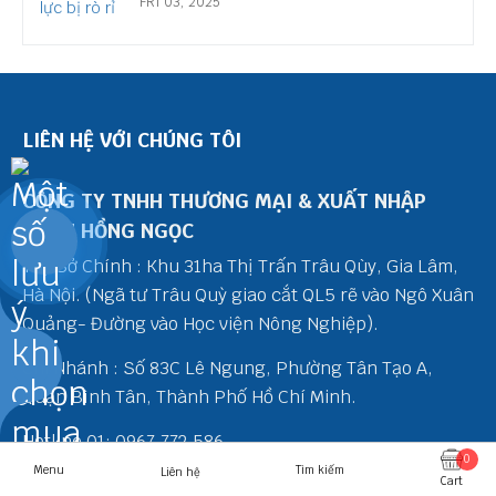
FRI 03, 2025
LIÊN HỆ VỚI CHÚNG TÔI
CÔNG TY TNHH THƯƠNG MẠI & XUẤT NHẬP
KHẨU HỒNG NGỌC
0868107515
Trụ Sở Chính : Khu 31ha Thị Trấn Trâu Qùy, Gia Lâm,
Hà Nội. (Ngã tư Trâu Quỳ giao cắt QL5 rẽ vào Ngô Xuân
Quảng- Đường vào Học viện Nông Nghiệp).
Chi Nhánh : Số 83C Lê Ngung, Phường Tân Tạo A,
Quận Bình Tân, Thành Phố Hồ Chí Minh.
Hotline 01: 0967.772.586
0
Hotline 02: 0868.107.515
Menu
Tìm kiếm
Liên hệ
Cart