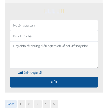
Gửi ảnh thực tế
GỬI
Tất cả
1
2
3
4
5