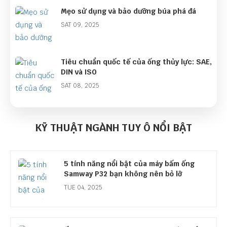
Mẹo sử dụng và bảo dưỡng búa phá đá
SAT 09, 2025
Tiêu chuẩn quốc tế của ống thủy lực: SAE,
DIN và ISO
SAT 08, 2025
Bán kính uốn cong tối thiểu của ống thủy
lực
KỸ THUẬT NGÀNH TUY Ô NỔI BẬT
MON 08, 2025
5 tính năng nổi bật của máy bấm ống
Samway P32 bạn không nên bỏ lỡ
TUE 04, 2025