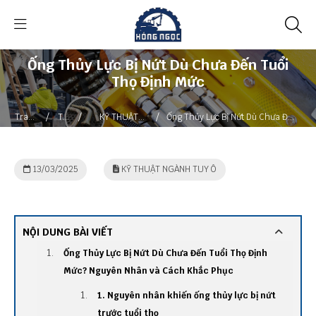
Ống Thủy Lực Bị Nứt Dù Chưa Đến Tuổi
Thọ Định Mức
/
/
/
Trang
Tin
KỸ THUẬT
Ống Thủy Lực Bị Nứt Dù Chưa Đến
chủ
tức
NGÀNH TUY Ô
Tuổi Thọ Định Mức
13/03/2025
KỸ THUẬT NGÀNH TUY Ô
NỘI DUNG BÀI VIẾT
Ống Thủy Lực Bị Nứt Dù Chưa Đến Tuổi Thọ Định
Mức? Nguyên Nhân và Cách Khắc Phục
1. Nguyên nhân khiến ống thủy lực bị nứt
trước tuổi thọ