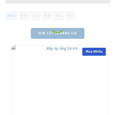
Tất cả
1
2
3
4
5
XEM TẤT CẢ ĐÁNH GIÁ
Mua Nhiều