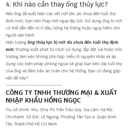
4. Khi nào cần thay ống thủy lực?
Nếu ống đã xuất hiện các vết nứt lớn, dù chưa đến tuổi thọ
định mức, bạn nên thay mới ngay lập tức. Sử dụng ống bị nứt
có thể dẫn đến rò rỉ dầu, hỏng hệ thống hoặc nguy hiểm cho
người vận hành.
Hiện tượng
ống thủy lực bị nứt dù chưa đến tuổi thọ định
mức
thường xuất phát từ cách sử dụng, lắp đặt sai hoặc môi
trường làm việc không phù hợp. Hiểu rõ nguyên nhân và áp
dụng các biện pháp phòng ngừa sẽ giúp bạn kéo dài tuổi thọ
của ống và đảm bảo an toàn cho hệ thống. Bạn có đang gặp
vấn đề này?
—————————————
CÔNG TY TNHH THƯƠNG MẠI & XUẤT
NHẬP KHẨU HỒNG NGỌC
Trụ sở chính: Khu 31ha Thị Trấn Trâu Qùy, Gia Lâm, Hà Nội.
Chi nhánh: Số 83C Lê Ngung, Phường Tân Tạo A, Quận Bình
Tân, Thành Phố Hồ Chí Minh.