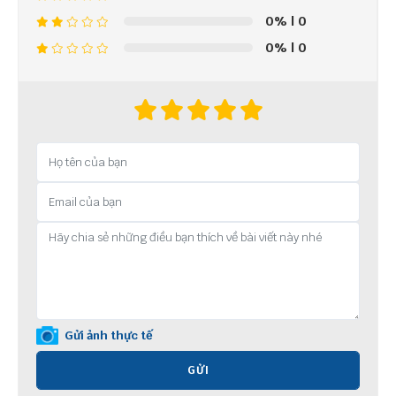
0%
| 0
0%
| 0
Gửi ảnh thực tế
GỬI