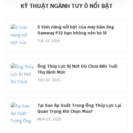
lực
KỸ THUẬT NGÀNH TUY Ô NỔI BẬT
MON 08, 2025
5 tính năng nổi bật của máy bấm ống
Samway P32 bạn không nên bỏ lỡ
TUE 04, 2025
Ống Thủy Lực Bị Nứt Dù Chưa Đến Tuổi
Thọ Định Mức
THU 03, 2025
Tại Sao Áp Suất Trong Ống Thủy Lực Lại
Quan Trọng Khi Chọn Mua?
MON 03, 2025