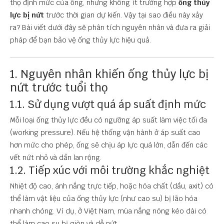
thọ định mức của ống, nhưng không ít trường hợp
ống thủy
lực bị nứt
trước thời gian dự kiến. Vậy tại sao điều này xảy
ra? Bài viết dưới đây sẽ phân tích nguyên nhân và đưa ra giải
pháp để bạn bảo vệ ống thủy lực hiệu quả.
1. Nguyên nhân khiến ống thủy lực bị
nứt trước tuổi thọ
1.1. Sử dụng vượt quá áp suất định mức
Mỗi loại ống thủy lực đều có ngưỡng áp suất làm việc tối đa
(working pressure). Nếu hệ thống vận hành ở áp suất cao
hơn mức cho phép, ống sẽ chịu áp lực quá lớn, dẫn đến các
vết nứt nhỏ và dần lan rộng.
1.2. Tiếp xúc với môi trường khắc nghiệt
Nhiệt độ cao, ánh nắng trực tiếp, hoặc hóa chất (dầu, axit) có
thể làm vật liệu của ống thủy lực (như cao su) bị lão hóa
nhanh chóng. Ví dụ, ở Việt Nam, mùa nắng nóng kéo dài có
thể làm cao su bị giòn và dễ nứt.