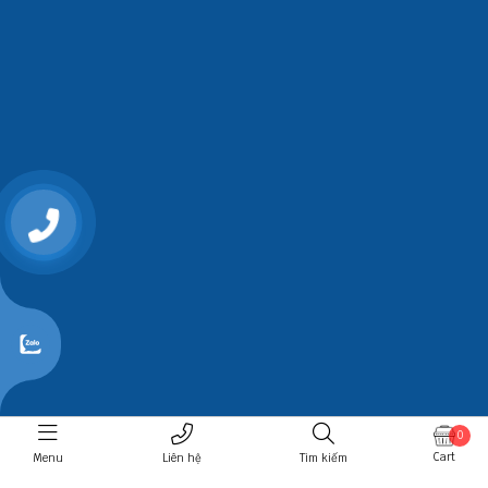
0868107515
0
Cart
Menu
Liên hệ
Tìm kiếm