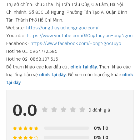
Trụ sở chính: Khu 31ha Thị Trấn Trâu Qùy, Gia Lâm, Hà Nội.
Chi nhánh: Số 83C Lê Ngung, Phường Tân Tạo A, Quận Bình
Tân, Thành Phố Hồ Chí Minh.
Website:
https://ongthuyluchongngoc.com/
Youtube:
https://www.youtube.com/@OngthuylucHongNgoc
Facebook :
https://www.facebook.com/HongNgocTuyo
Hotline 01: 0967.772.586
Hotline 02: 0868.107.515
Để tham khảo các loại đầu cút
click tại đây.
Tham khảo các
loại ống bảo vệ
click tại đây.
Để xem các loại ống khác
click
tại đây
.
0.0
0 đánh giá
0%
| 0
0%
| 0