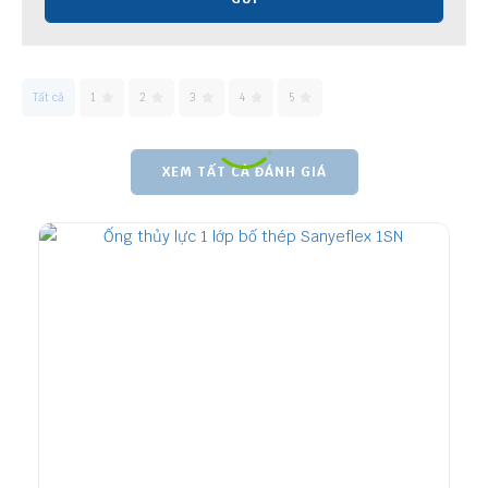
Tất cả
1
2
3
4
5
XEM TẤT CẢ ĐÁNH GIÁ