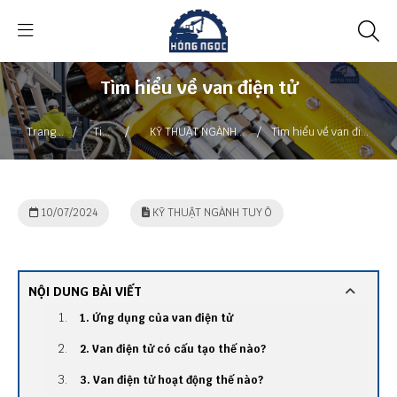
Tìm hiểu về van điện tử
/
/
/
Trang
Tin
KỸ THUẬT NGÀNH
Tìm hiểu về van điện
chủ
tức
TUY Ô
tử
10/07/2024
KỸ THUẬT NGÀNH TUY Ô
NỘI DUNG BÀI VIẾT
1. Ứng dụng của van điện tử
2. Van điện tử có cấu tạo thế nào?
3. Van điện tử hoạt động thế nào?