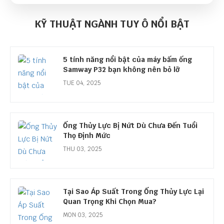
Bán kính uốn cong tối thiểu của ống thủy
lực
KỸ THUẬT NGÀNH TUY Ô NỔI BẬT
MON 08, 2025
5 tính năng nổi bật của máy bấm ống
Samway P32 bạn không nên bỏ lỡ
TUE 04, 2025
Ống Thủy Lực Bị Nứt Dù Chưa Đến Tuổi
Thọ Định Mức
THU 03, 2025
Tại Sao Áp Suất Trong Ống Thủy Lực Lại
Quan Trọng Khi Chọn Mua?
MON 03, 2025