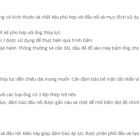
ng có kích thước và chất liệu phù hợp với đầu nối và mục đích sử d
ết kế phù hợp với ống thủy lực.
9
) được sử dụng để thực hiện quá trình bấm.
vận hành. Thông thường sẽ cần 36L dầu để đổ vào máy bấm ống ch
thủy lực đến chiều dài mong muốn. Cần đảm bảo bề mặt cắt nhẵn v
với các loại ống có 2 lớp thép trở nên.
ực, đảm bảo đầu nối được gắn sâu và chặt để mối bấm đạt độ chính
và đầu nối. Điều này giúp đảm bảo áp lực được phân phối đều và tạo