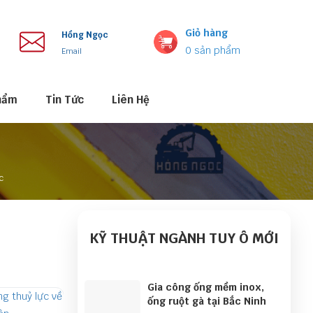
Giỏ hàng
Hồng Ngọc
0
sản phẩm
Email
hẩm
Tin Tức
Liên Hệ
c
KỸ THUẬT NGÀNH TUY Ô MỚI
Gia công ống mềm inox,
ống ruột gà tại Bắc Ninh