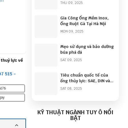
THU 09, 2025
Gia Công Ống Mềm Inox,
Ống Ruột Gà Tại Hà Nội
MON 09, 2025
Mẹo sử dụng và bảo dưỡng
búa phá đá
o Nối Hai Đầu Sống
SAT 09, 2025
Bàn Giao Combo Máy Bấm Ống
Thuỷ SamwayP32 Lực Về Long
An
IÊN HỆ: 0868 107 515 -
LIÊN HỆ: 0868 107 515 -
Tiêu chuẩn quốc tế của
967 772 586
0967 772 586
ống thủy lực: SAE, DIN và
ISO
Lượt xem: 4932
Lượt xem: 1139
SAT 08, 2025
Mua Ngay
Mua Ngay
Bán kính uốn cong tối thiểu
của ống thủy lực
KỸ THUẬT NGÀNH TUY Ô NỔI
Còn hàng
Còn hàng
BẬT
MON 08, 2025