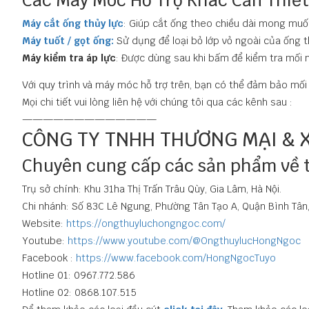
Các Máy Móc Hỗ Trợ Khác Cần Thiết
Máy cắt ống thủy lực
: Giúp cắt ống theo chiều dài mong muốn
Máy tuốt / gọt ống:
Sử dụng để loại bỏ lớp vỏ ngoài của ống t
Máy kiểm tra áp lực
: Được dùng sau khi bấm để kiểm tra mối n
Với quy trình và máy móc hỗ trợ trên, bạn có thể đảm bảo mối
Mọi chi tiết vui lòng liên hệ với chúng tôi qua các kênh sau :
—————————————
CÔNG TY TNHH THƯƠNG MẠI & 
Chuyên cung cấp các sản phẩm về th
Trụ sở chính: Khu 31ha Thị Trấn Trâu Qùy, Gia Lâm, Hà Nội.
Chi nhánh: Số 83C Lê Ngung, Phường Tân Tạo A, Quận Bình Tân,
Website:
https://ongthuyluchongngoc.com/
Youtube:
https://www.youtube.com/@OngthuylucHongNgoc
Facebook :
https://www.facebook.com/HongNgocTuyo
Hotline 01: 0967.772.586
Hotline 02: 0868.107.515