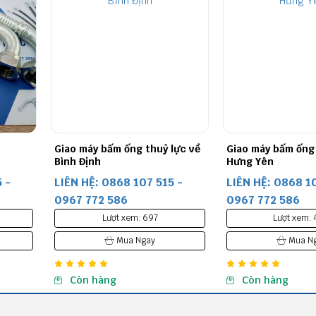
y bấm ống thuỷ lực về
Giao máy bấm ống thuỷ lực về
C
nh
Hưng Yên
Ệ: 0868 107 515 -
LIÊN HỆ: 0868 107 515 -
L
72 586
0967 772 586
0
Lượt xem: 697
Lượt xem: 4176
Mua Ngay
Mua Ngay
 hàng
Còn hàng