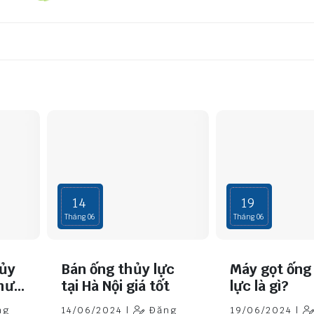
14
19
Tháng 06
Tháng 06
hủy
Bán ống thủy lực
Máy gọt ống
hư
tại Hà Nội giá tốt
lực là gì?
ng
14/06/2024 |
Đăng
19/06/2024 |