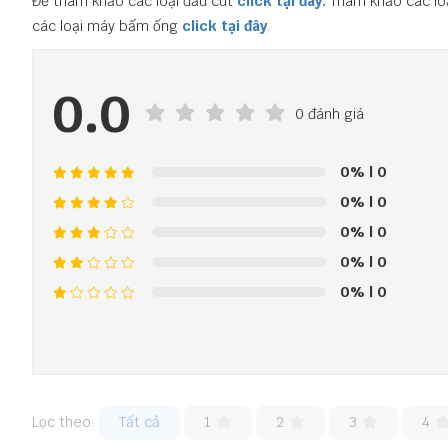
Để tham khảo các loại đầu cút
click tại đây.
Tham khảo các lo
các loại máy bấm ống
click tại đây
.
0.0
0 đánh giá
0%
| 0
0%
| 0
0%
| 0
0%
| 0
0%
| 0
Lọc theo:
Tất cả
1
2
3
4