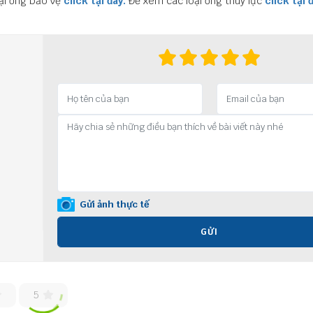
ại ống bảo vệ
click tại đây.
Để xem các loại ống thuỷ lực
click tại 
Gửi ảnh thực tế
GỬI
5