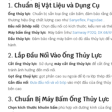
1.
Chuẩn Bị Vật Liệu và Dụng Cụ
Ống thủy lực
: Chuẩn bị sẵn loại ống cần bấm, đảm bảo rằng ố
thương hiệu ống chất lượng cao như
Sanyeflex
,
Pagodae...
Đầu nối (khớp nối)
: Chọn đầu nối có kích thước, kiểu ren và thi
Máy bấm ống thủy lực
: Máy bấm (như
Samway P32Q,
DX 68/6
Dầu thủy lực
: Đảm bảo rằng máy bấm có đủ dầu thủy lực để 
hành.
2.
Lắp Đầu Nối Vào Ống Thủy Lực
Cắt ống thủy lực
: Sử dụng
máy cắt ống thủy lực
để cắt ống 
tránh ảnh hưởng đến mối nối.
Gọt ống thuỷ lực:
gọt phần cao su ngoài để lộ ra lớp thép đối 
Gắn đầu nối
:
Đưa đầu nối và vỏ bóp
vào một đầu của ống thủy l
bền cao.
3.
Chuẩn Bị Máy Bấm Ống Thủy Lực
Chọn kích thước khuôn bấm
phù hợp với đường kính của ống 