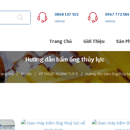
0868 107 515
0967 772 586
Hotline
Hotline
Trang Chủ
Giới Thiệu
Sản P
Hướng dẫn bấm ống thủy lực
/
/
/
rang chủ
Tin tức
KỸ THUẬT NGÀNH TUY Ô
Hướng dẫn bấm ống thủy lự