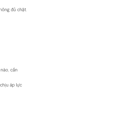
không đủ chặt.
 nào, cần
chịu áp lực