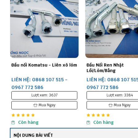
tsu - Liên xô lõm
Đầu Nối Ren Nhật
Giao má
Lồi/Lõm/Bằng
Bình Đị
68 107 515 -
LIÊN HỆ: 0868 107 515 -
LIÊN H
86
0967 772 586
0967 7
 xem: 3637
Lượt xem: 3384
ua Ngay
Mua Ngay
Còn hàng
Còn
NỘI DUNG BÀI VIẾT