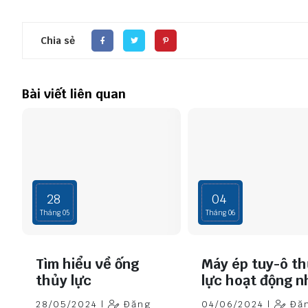
Chia sẻ
Bài viết liên quan
28
04
Tháng 05
Tháng 06
Tìm hiểu về ống
Máy ép tuy-ô t
thủy lực
lực hoạt động n
thế nào?
28/05/2024 |
Đăng
04/06/2024 |
Đă