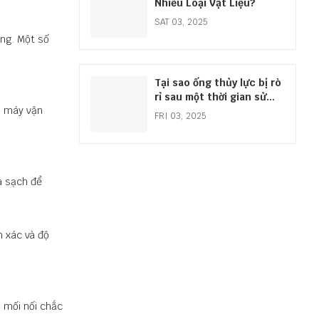
Nhiều Loại Vật Liệu?
SAT 03, 2025
ụng. Một số
Tại sao ống thủy lực bị rò
rỉ sau một thời gian sử
o máy vận
dụng?
FRI 03, 2025
à sạch để
 xác và độ
 mối nối chắc