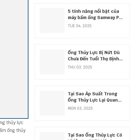
5 tính năng nổi bật của
máy bấm ống Samway P32
bạn không nên bỏ lỡ
TUE 04, 2025
Ống Thủy Lực Bị Nứt Dù
Chưa Đến Tuổi Thọ Định
Mức
THU 03, 2025
Tại Sao Áp Suất Trong
Ống Thủy Lực Lại Quan
Trọng Khi Chọn Mua?
MON 03, 2025
ng thủy lực
bấm ống thủy
Tại Sao Ống Thủy Lực Có