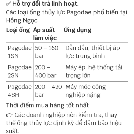
✅ H
ỗ trợ đổi trả linh hoạt.
Các loại ống thủy lực Pagodae phổ biến tại
Hồng Ngọc
Loại ống
Áp suất
Ứng dụng
làm việc
Pagodae
50 – 160
Dẫn dầu, thiết bị áp
1SN
bar
lực trung bình
Pagodae
200 –
Máy ép, hệ thống tải
2SN
400 bar
trọng lớn
Pagodae
200 – 420
Máy móc công
4SH
bar
nghiệp nặng
Thời điểm mua hàng tốt nhất
👉 Các doanh nghiệp nên kiểm tra, thay
thế ống thủy lực định kỳ để đảm bảo hiệu
suất.