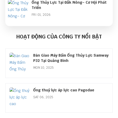
Ống Thủy Lực Tại Đắk Nông– Cơ Hội Phát
Triển
FRI 01, 2026
Góc Nhìn Ngành Ống Thủy Lực Năm 2026:
Cơ Hội Lớn Từ Làn Sóng Đầu Tư Công
HOẠT ĐỘNG CỦA CÔNG TY NỔI BẬT
THU 01, 2026
Bàn Giao Máy Bấm Ống Thủy Lực Samway
P32 Tại Quảng Bình
MON 10, 2025
Ống thuỷ lực áp lực cao Pagodae
SAT 06, 2025