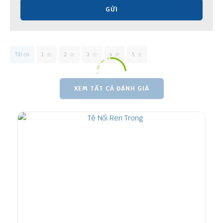
GỬI
Tất cả
1
2
3
4
5
XEM TẤT CẢ ĐÁNH GIÁ