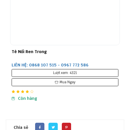
Khớp Nối Nhanh Thuỷ Lực Carbon
86
LIÊN HỆ: 0868 107 515 - 0967 772 586
Lượt xem: 4298
Mua Ngay
Còn hàng
Chia sẻ