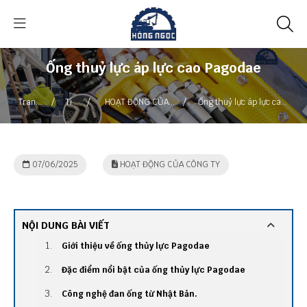
Ống thuỷ lực áp lực cao Pagodae
/
/
/
Trang
Tin
HOẠT ĐỘNG CỦA
Ống thuỷ lực áp lực cao
chủ
tức
CÔNG TY
Pagodae
07/06/2025
HOẠT ĐỘNG CỦA CÔNG TY
NỘI DUNG BÀI VIẾT
Giới thiệu về ống thủy lực Pagodae
Đặc điểm nổi bật của ống thủy lực Pagodae
Công nghệ đan ống từ Nhật Bản.