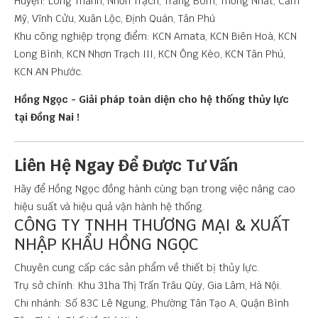
Huyện: Long Thành, Nhơn Trạch, Trảng Bom, Thống Nhất, Cẩm
Mỹ, Vĩnh Cửu, Xuân Lộc, Định Quán, Tân Phú
Khu công nghiệp trọng điểm: KCN Amata, KCN Biên Hoà, KCN
Long Bình, KCN Nhơn Trạch III, KCN Ông Kèo, KCN Tân Phú,
KCN AN Phước.
Hồng Ngọc - Giải pháp toàn diện cho hệ thống thủy lực
tại Đồng Nai
!
Liên Hệ Ngay Để Được Tư Vấn
Hãy để Hồng Ngọc đồng hành cùng bạn trong việc nâng cao
hiệu suất và hiệu quả vận hành hệ thống.
CÔNG TY TNHH THƯƠNG MẠI & XUẤT
NHẬP KHẨU HỒNG NGỌC
Chuyên cung cấp các sản phẩm về thiết bị thủy lực.
Trụ sở chính: Khu 31ha Thị Trấn Trâu Qùy, Gia Lâm, Hà Nội.
Chi nhánh: Số 83C Lê Ngung, Phường Tân Tạo A, Quận Bình