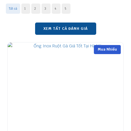
Tất cả
1
2
3
4
5
XEM TẤT CẢ ĐÁNH GIÁ
Mua Nhiều