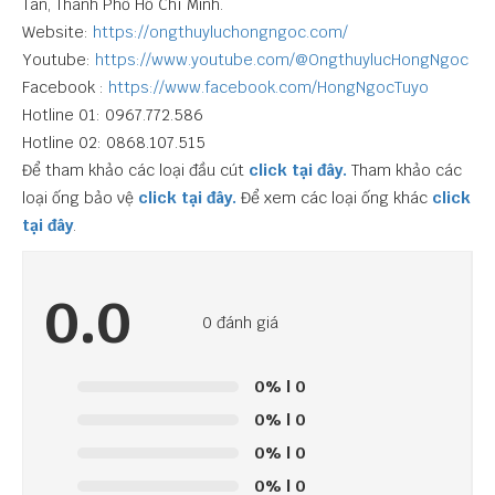
Tân, Thành Phố Hồ Chí Minh.
Website:
https://ongthuyluchongngoc.com/
Youtube:
https://www.youtube.com/@OngthuylucHongNgoc
Facebook :
https://www.facebook.com/HongNgocTuyo
Hotline 01: 0967.772.586
Hotline 02: 0868.107.515
Để tham khảo các loại đầu cút
click tại đây.
Tham khảo các
loại ống bảo vệ
click tại đây.
Để xem các loại ống khác
click
tại đây
.
0.0
0 đánh giá
0%
| 0
0%
| 0
0%
| 0
0%
| 0