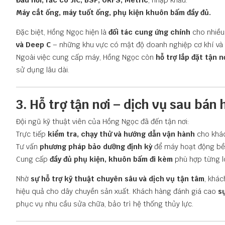
Đầu nối, rắc co JIC, BSP, ORFS, Metric
, nhập khẩu.
Máy cắt ống, máy tuốt ống, phụ kiện khuôn bấm đầy đủ.
Đặc biệt, Hồng Ngọc hiện là
đối tác cung ứng chính
cho nhiều
và Deep C
– những khu vực có mật độ doanh nghiệp cơ khí và 
Ngoài việc cung cấp máy, Hồng Ngọc còn
hỗ trợ lắp đặt tận 
sử dụng lâu dài.
3. Hỗ trợ tận nơi – dịch vụ sau bá
Đội ngũ kỹ thuật viên của Hồng Ngọc đã đến tận nơi:
Trực tiếp
kiểm tra, chạy thử và hướng dẫn vận hành
cho khác
Tư vấn
phương pháp bảo dưỡng định kỳ
để máy hoạt động bền
Cung cấp
đầy đủ phụ kiện, khuôn bấm đi kèm
phù hợp từng l
Nhờ
sự hỗ trợ kỹ thuật chuyên sâu và dịch vụ tận tâm
, khá
hiệu quả cho dây chuyền sản xuất. Khách hàng đánh giá cao
s
phục vụ nhu cầu sửa chữa, bảo trì hệ thống thủy lực.