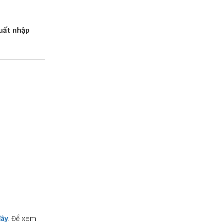
uất nhập
đây
. Để xem