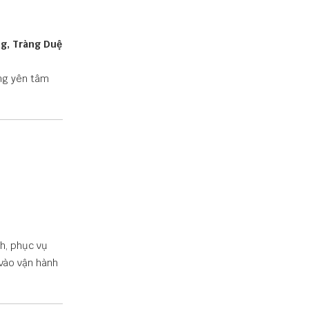
ng, Tràng Duệ
ng yên tâm
h, phục vụ
 vào vận hành