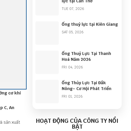
lực tại Cần Thơ
TUE 07, 2026
Ống thuỷ lực tại Kiên Giang
SAT 05, 2026
Ống Thuỷ Lực Tại Thanh
Hoá Năm 2026
FRI 04, 2026
Ống Thủy Lực Tại Đắk
Nông– Cơ Hội Phát Triển
ởng cơ khí
FRI 01, 2026
p C, An
Góc Nhìn Ngành Ống Thủy
Lực Năm 2026: Cơ Hội Lớn
HOẠT ĐỘNG CỦA CÔNG TY NỔI
và sản xuất
Từ Làn Sóng Đầu Tư Công
BẬT
THU 01, 2026