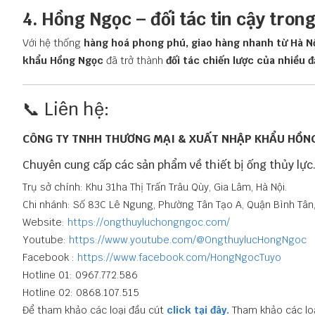
4. Hồng Ngọc – đối tác tin cậy trong
Với hệ thống
hàng hoá phong phú, giao hàng nhanh từ Hà Nội
khẩu Hồng Ngọc
đã trở thành
đối tác chiến lược của nhiều đ
📞 Liên hệ:
CÔNG TY TNHH THƯƠNG MẠI & XUẤT NHẬP KHẨU HỒN
Chuyên cung cấp các sản phẩm về thiết bị ống thủy lực
Trụ sở chính: Khu 31ha Thị Trấn Trâu Qùy, Gia Lâm, Hà Nội.
Chi nhánh: Số 83C Lê Ngung, Phường Tân Tạo A, Quận Bình Tân,
Website:
https://ongthuyluchongngoc.com/
Youtube:
https://www.youtube.com/@OngthuylucHongNgoc
Facebook :
https://www.facebook.com/HongNgocTuyo
Hotline 01: 0967.772.586
Hotline 02: 0868.107.515
Để tham khảo các loại đầu cút
click tại đây.
Tham khảo các lo