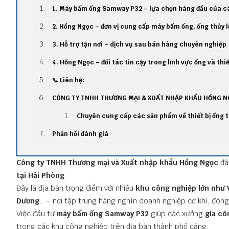
1. Máy bấm ống Samway P32 – lựa chọn hàng đầu của c
2. Hồng Ngọc – đơn vị cung cấp máy bấm ống, ống thủy lự
3. Hỗ trợ tận nơi – dịch vụ sau bán hàng chuyên nghiệp
4. Hồng Ngọc – đối tác tin cậy trong lĩnh vực ống và thiế
📞 Liên hệ:
CÔNG TY TNHH THƯƠNG MẠI & XUẤT NHẬP KHẨU HỒNG N
Chuyên cung cấp các sản phẩm về thiết bị ống t
Phản hồi đánh giá
Công ty TNHH Thương mại và Xuất nhập khẩu Hồng Ngọc
đ
tại Hải Phòng
.
Đây là địa bàn trọng điểm với nhiều
khu công nghiệp lớn như V
Dương
... – nơi tập trung hàng nghìn doanh nghiệp cơ khí, đóng 
Việc đầu tư
máy bấm ống Samway P32
giúp các xưởng
gia cô
trong các khu công nghiệp trên địa bàn thành phố cảng.