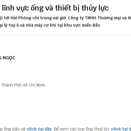
 lĩnh vực ống và thiết bị thủy lực
 tới Hải Phòng chỉ trong vài giờ
,
Công ty TNHH Thương mại và X
ại lý tuy ô và nhà máy cơ khí tại khu vực miền Bắc
.
G NGỌC
.
 Thành Phố Hồ Chí Minh.
ại ống bảo vệ
click tại đây.
Để xem các loại ống thuỷ lực
click tại 