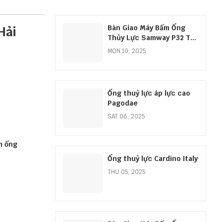
Bàn Giao Máy Bấm Ống
Hải
Thủy Lực Samway P32 Tại
Quảng Bình
MON 10, 2025
Ống thuỷ lực áp lực cao
Pagodae
SAT 06, 2025
m ống
Ống thuỷ lực Cardino Italy
THU 05, 2025