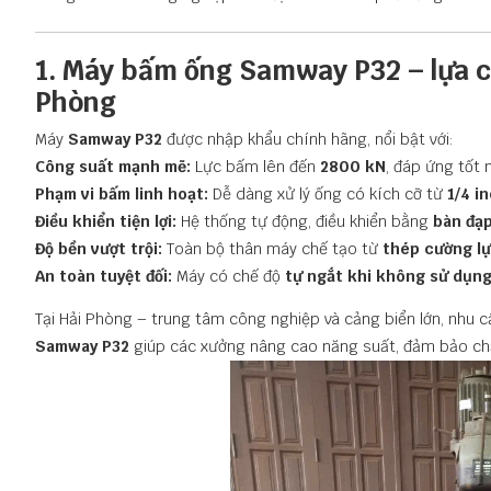
1. Máy bấm ống Samway P32 – lựa c
Phòng
Máy
Samway P32
được nhập khẩu chính hãng, nổi bật với:
Công suất mạnh mẽ:
Lực bấm lên đến
2800 kN
, đáp ứng tốt 
Phạm vi bấm linh hoạt:
Dễ dàng xử lý ống có kích cỡ từ
1/4 i
Điều khiển tiện lợi:
Hệ thống tự động, điều khiển bằng
bàn đạ
Độ bền vượt trội:
Toàn bộ thân máy chế tạo từ
thép cường l
An toàn tuyệt đối:
Máy có chế độ
tự ngắt khi không sử dụn
Tại Hải Phòng – trung tâm công nghiệp và cảng biển lớn, nhu 
Samway P32
giúp các xưởng nâng cao năng suất, đảm bảo ch