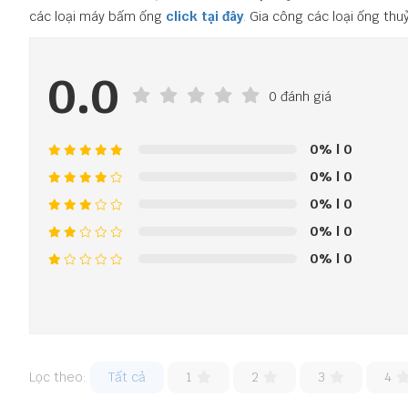
các loại máy bấm ống
click tại đây
.
Gia công các loại ống thuỷ 
0.0
0 đánh giá
0%
| 0
0%
| 0
0%
| 0
0%
| 0
0%
| 0
Lọc theo:
Tất cả
1
2
3
4