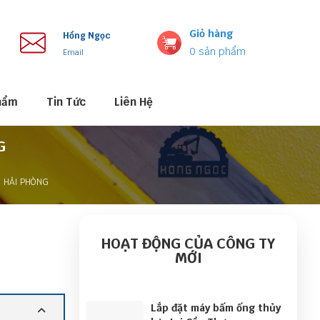
Giỏ hàng
Hồng Ngọc
0
sản phẩm
Email
hẩm
Tin Tức
Liên Hệ
G
I HẢI PHÒNG
HOẠT ĐỘNG CỦA CÔNG TY
MỚI
Lắp đặt máy bấm ống thủy