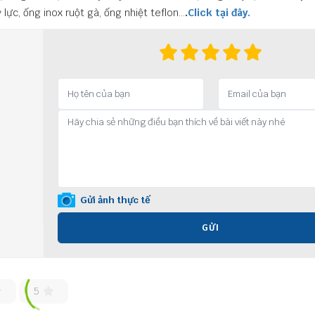
lực, ống inox ruột gà, ống nhiệt teflon…
.
Click tại đây.
Gửi ảnh thực tế
GỬI
5