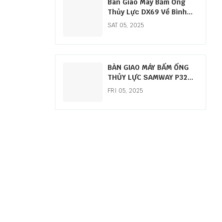
Bàn Giao Máy Bấm Ống
Thủy Lực DX69 Về Bình
Định
SAT 05, 2025
BÀN GIAO MÁY BẤM ỐNG
THỦY LỰC SAMWAY P32
TẠI THANH TRÌ
FRI 05, 2025