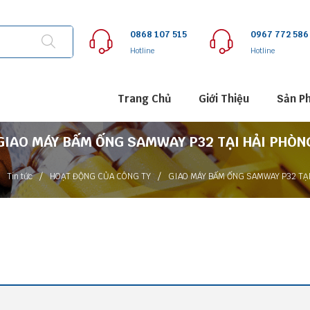
0868 107 515
0967 772 586
Hotline
Hotline
Trang Chủ
Giới Thiệu
Sản P
GIAO MÁY BẤM ỐNG SAMWAY P32 TẠI HẢI PHÒN
/
/
Tin tức
HOẠT ĐỘNG CỦA CÔNG TY
GIAO MÁY BẤM ỐNG SAMWAY P32 TẠ