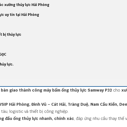
ác xưởng thủy lực Hải Phòng
c uy tín tại Hải Phòng
t bị thủy lực
GỌC
hủy lực.
ã
bàn giao thành công máy bấm ống thủy lực Samway P32
cho
xư
SIP Hải Phòng, Đình Vũ – Cát Hải, Tràng Duệ, Nam Cầu Kiền, Dee
tàu, logistic và thiết bị công nghiệp.
ng đầu ống thủy lực nhanh, chính xác
, đáp ứng nhu cầu thay thế 