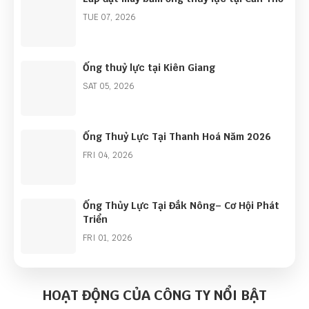
TUE 07, 2026
Ống thuỷ lực tại Kiên Giang
SAT 05, 2026
Ống Thuỷ Lực Tại Thanh Hoá Năm 2026
FRI 04, 2026
Ống Thủy Lực Tại Đắk Nông– Cơ Hội Phát
Triển
FRI 01, 2026
Góc Nhìn Ngành Ống Thủy Lực Năm 2026:
Cơ Hội Lớn Từ Làn Sóng Đầu Tư Công
HOẠT ĐỘNG CỦA CÔNG TY NỔI BẬT
THU 01, 2026