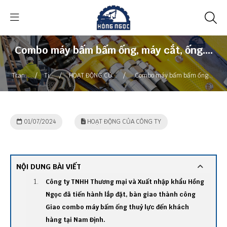
Combo máy bấm bấm ống, máy cắt, ống....
/
/
/
Trang
Tin
HOẠT ĐỘNG CỦA
Combo máy bấm bấm ống,
chủ
tức
CÔNG TY
máy cắt, ống....
01/07/2024
HOẠT ĐỘNG CỦA CÔNG TY
NỘI DUNG BÀI VIẾT
Công ty TNHH Thương mại và Xuất nhập khẩu Hồng
Ngọc đã tiến hành lắp đặt, bàn giao thành công
Giao combo máy bấm ống thuỷ lực đến khách
hàng tại Nam Định.