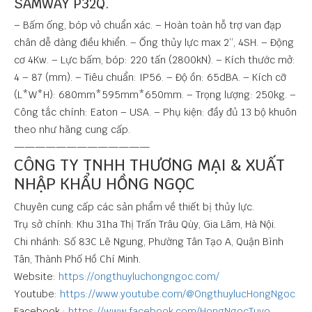
SAMWAY P32Q.
– Bấm ống, bóp vỏ chuẩn xác. – Hoàn toàn hỗ trợ van đạp
chân dễ dàng điều khiển. – Ống thủy lực max 2’’, 4SH. – Động
cơ 4Kw. – Lực bấm, bóp: 220 tấn (2800kN). – Kích thước mở:
4 – 87 (mm). – Tiêu chuẩn: IP56. – Độ ồn: 65dBA. – Kích cỡ
(L*W*H): 680mm*595mm*650mm. – Trọng lượng: 250kg. –
Công tắc chính: Eaton – USA. – Phụ kiện: đầy đủ 13 bộ khuôn
theo như hãng cung cấp.
—————————————
CÔNG TY TNHH THƯƠNG MẠI & XUẤT
NHẬP KHẨU HỒNG NGỌC
Chuyên cung cấp các sản phẩm về thiết bị thủy lực.
Trụ sở chính: Khu 31ha Thị Trấn Trâu Qùy, Gia Lâm, Hà Nội.
Chi nhánh: Số 83C Lê Ngung, Phường Tân Tạo A, Quận Bình
Tân, Thành Phố Hồ Chí Minh.
Website:
https://ongthuyluchongngoc.com/
Youtube:
https://www.youtube.com/@OngthuylucHongNgoc
Facebook :
https://www.facebook.com/HongNgocTuyo