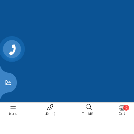
0868107515
0
Cart
Menu
Liên hệ
Tìm kiếm
© 2026 Công ty TNHH Thương mại và Xuất nhập khẩu Hồng
Ngọc - Thiết kế bởi sikido.vn