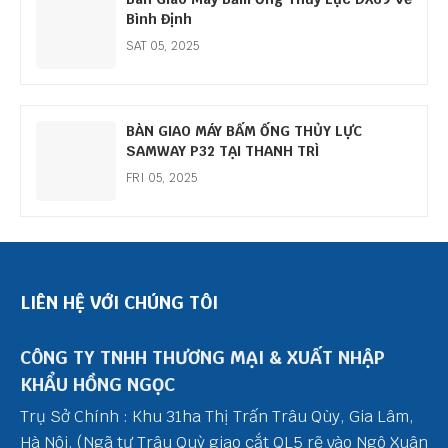
Bình Định
SAT 05, 2025
BÀN GIAO MÁY BẤM ỐNG THỦY LỰC
SAMWAY P32 TẠI THANH TRÌ
FRI 05, 2025
LIÊN HỆ VỚI CHÚNG TÔI
CÔNG TY TNHH THƯƠNG MẠI & XUẤT NHẬP
KHẨU HỒNG NGỌC
Trụ Sở Chính : Khu 31ha Thị Trấn Trâu Qùy, Gia Lâm,
Hà Nội. (Ngã tư Trâu Quỳ giao cắt QL5 rẽ vào Ngô Xuân