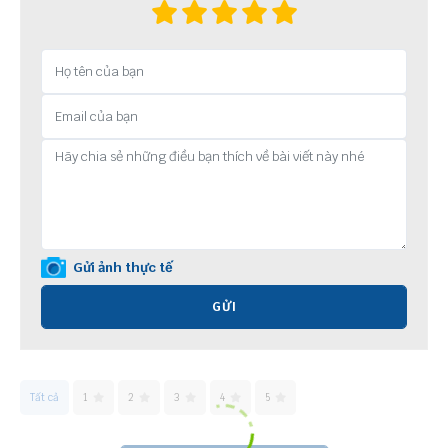
Gửi ảnh thực tế
GỬI
Tất cả
1
2
3
4
5