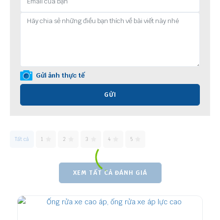
Gửi ảnh thực tế
GỬI
Tất cả
1
2
3
4
5
XEM TẤT CẢ ĐÁNH GIÁ
Mua Nhiều