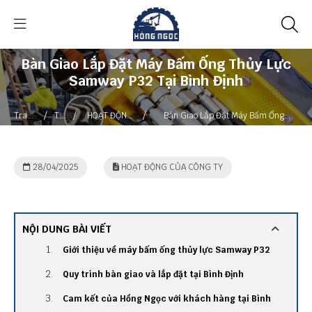
Bàn Giao Lắp Đặt Máy Bấm Ống Thủy Lực
Samway P32 Tại Bình Định
/
/
/
Trang
Tin
HOẠT ĐỘNG
Bàn Giao Lắp Đặt Máy Bấm Ống
chủ
tức
CỦA CÔNG
Thủy Lực Samway P32 Tại Bình Định
TY
28/04/2025
HOẠT ĐỘNG CỦA CÔNG TY
NỘI DUNG BÀI VIẾT
Giới thiệu về máy bấm ống thủy lực Samway P32
Quy trình bàn giao và lắp đặt tại Bình Định
Cam kết của Hồng Ngọc với khách hàng tại Bình