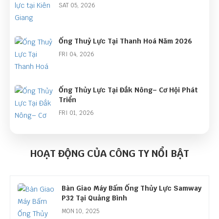
SAT 05, 2026
Ống Thuỷ Lực Tại Thanh Hoá Năm 2026
FRI 04, 2026
Ống Thủy Lực Tại Đắk Nông– Cơ Hội Phát
Triển
FRI 01, 2026
Góc Nhìn Ngành Ống Thủy Lực Năm 2026:
Cơ Hội Lớn Từ Làn Sóng Đầu Tư Công
HOẠT ĐỘNG CỦA CÔNG TY NỔI BẬT
THU 01, 2026
Bàn Giao Máy Bấm Ống Thủy Lực Samway
P32 Tại Quảng Bình
MON 10, 2025