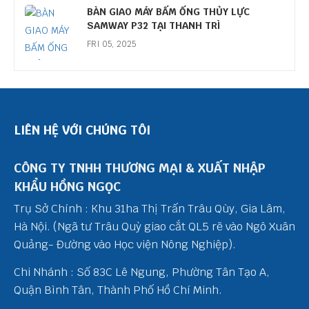
BÀN GIAO MÁY BẤM ỐNG THỦY LỰC
SAMWAY P32 TẠI THANH TRÌ
FRI 05, 2025
LIÊN HỆ VỚI CHÚNG TÔI
CÔNG TY TNHH THƯƠNG MẠI & XUẤT NHẬP
KHẨU HỒNG NGỌC
Trụ Sở Chính : Khu 31ha Thị Trấn Trâu Qùy, Gia Lâm,
Hà Nội. (Ngã tư Trâu Quỳ giao cắt QL5 rẽ vào Ngô Xuân
Quảng- Đường vào Học viện Nông Nghiệp).
Chi Nhánh : Số 83C Lê Ngung, Phường Tân Tạo A,
Quận Bình Tân, Thành Phố Hồ Chí Minh.