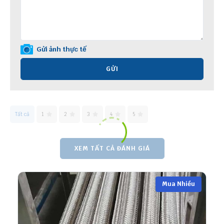
Gửi ảnh thực tế
GỬI
Tất cả
1
2
3
4
5
XEM TẤT CẢ ĐÁNH GIÁ
Mua Nhiều