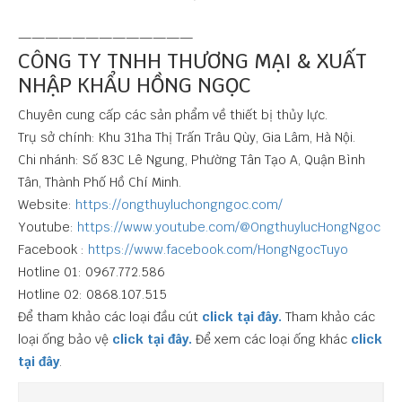
—————————————
CÔNG TY TNHH THƯƠNG MẠI & XUẤT
NHẬP KHẨU HỒNG NGỌC
Chuyên cung cấp các sản phẩm về thiết bị thủy lực.
Trụ sở chính: Khu 31ha Thị Trấn Trâu Qùy, Gia Lâm, Hà Nội.
Chi nhánh: Số 83C Lê Ngung, Phường Tân Tạo A, Quận Bình
Tân, Thành Phố Hồ Chí Minh.
Website:
https://ongthuyluchongngoc.com/
Youtube:
https://www.youtube.com/@OngthuylucHongNgoc
Facebook :
https://www.facebook.com/HongNgocTuyo
Hotline 01: 0967.772.586
Hotline 02: 0868.107.515
Để tham khảo các loại đầu cút
click tại đây.
Tham khảo các
loại ống bảo vệ
click tại đây.
Để xem các loại ống khác
click
tại đây
.