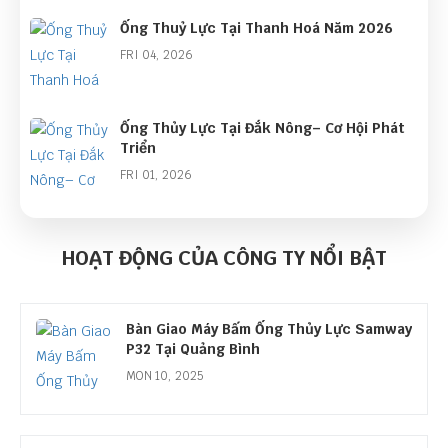
Ống Thuỷ Lực Tại Thanh Hoá Năm 2026
FRI 04, 2026
Ống Thủy Lực Tại Đắk Nông– Cơ Hội Phát
Triển
FRI 01, 2026
Góc Nhìn Ngành Ống Thủy Lực Năm 2026:
Cơ Hội Lớn Từ Làn Sóng Đầu Tư Công
HOẠT ĐỘNG CỦA CÔNG TY NỔI BẬT
THU 01, 2026
Bàn Giao Máy Bấm Ống Thủy Lực Samway
P32 Tại Quảng Bình
MON 10, 2025