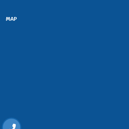
MAP
0868107515