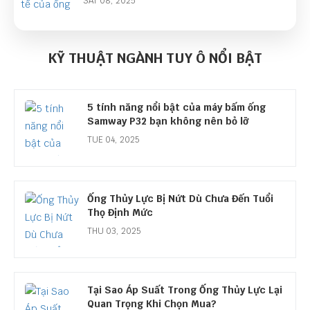
SAT 08, 2025
Bán kính uốn cong tối thiểu của ống thủy
lực
KỸ THUẬT NGÀNH TUY Ô NỔI BẬT
MON 08, 2025
5 tính năng nổi bật của máy bấm ống
Samway P32 bạn không nên bỏ lỡ
TUE 04, 2025
Ống Thủy Lực Bị Nứt Dù Chưa Đến Tuổi
Thọ Định Mức
THU 03, 2025
Tại Sao Áp Suất Trong Ống Thủy Lực Lại
Quan Trọng Khi Chọn Mua?