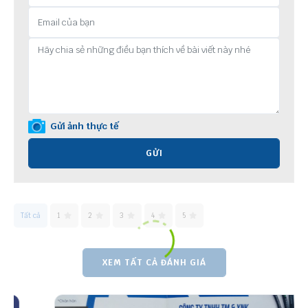
Gửi ảnh thực tế
GỬI
Tất cả
1
2
3
4
5
XEM TẤT CẢ ĐÁNH GIÁ