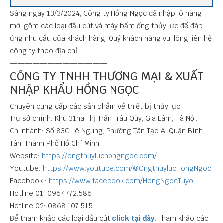
Sáng ngày 13/3/2024, Công ty Hồng Ngọc đã nhập lô hàng
mới gồm các loại đầu cút và máy bấm ống thủy lực để đáp
ứng nhu cầu của khách hàng. Quý khách hàng vui lòng liên hệ
công ty theo địa chỉ:
—————————————
CÔNG TY TNHH THƯƠNG MẠI & XUẤT
NHẬP KHẨU HỒNG NGỌC
Chuyên cung cấp các sản phẩm về thiết bị thủy lực.
Trụ sở chính: Khu 31ha Thị Trấn Trâu Qùy, Gia Lâm, Hà Nội.
Chi nhánh: Số 83C Lê Ngung, Phường Tân Tạo A, Quận Bình
Tân, Thành Phố Hồ Chí Minh.
Website:
https://ongthuyluchongngoc.com/
Youtube:
https://www.youtube.com/@OngthuylucHongNgoc
Facebook :
https://www.facebook.com/HongNgocTuyo
Hotline 01: 0967.772.586
Hotline 02: 0868.107.515
Để tham khảo các loại đầu cút
click tại đây.
Tham khảo các