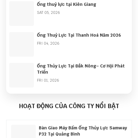
Ống thuỷ lực tại Kiên Giang
SAT 05, 2026
Ống Thuỷ Lực Tại Thanh Hoá Năm 2026
FRI 04, 2026
Ống Thủy Lực Tại Đắk Nông– Cơ Hội Phát
Triển
FRI 01, 2026
Góc Nhìn Ngành Ống Thủy Lực Năm 2026:
Cơ Hội Lớn Từ Làn Sóng Đầu Tư Công
HOẠT ĐỘNG CỦA CÔNG TY NỔI BẬT
THU 01, 2026
Bàn Giao Máy Bấm Ống Thủy Lực Samway
P32 Tại Quảng Bình