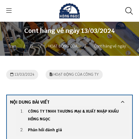
Cont hàng về ngày 13/03/2024
/
/
/
Trang
Tin
HOẠT ĐỘNG CỦA
Cont hàng về ngày
chủ
tức
CÔNG TY
13/03/2024
13/03/2024
HOẠT ĐỘNG CỦA CÔNG TY
NỘI DUNG BÀI VIẾT
CÔNG TY TNHH THƯƠNG MẠI & XUẤT NHẬP KHẨU
HỒNG NGỌC
Phản hồi đánh giá